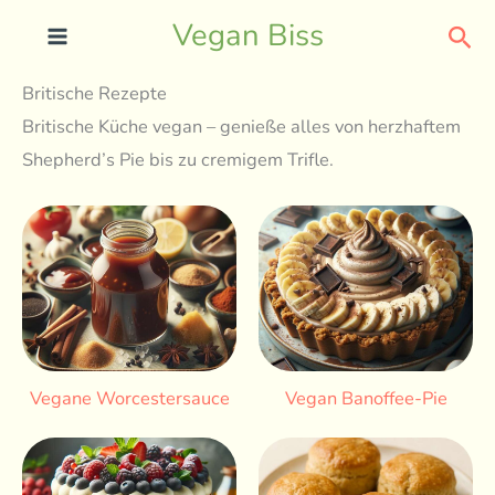
Skip
Sea
Vegan Biss
to
content
Britische Rezepte
Britische Küche vegan – genieße alles von herzhaftem
Shepherd’s Pie bis zu cremigem Trifle.
Vegane Worcestersauce
Vegan Banoffee-Pie