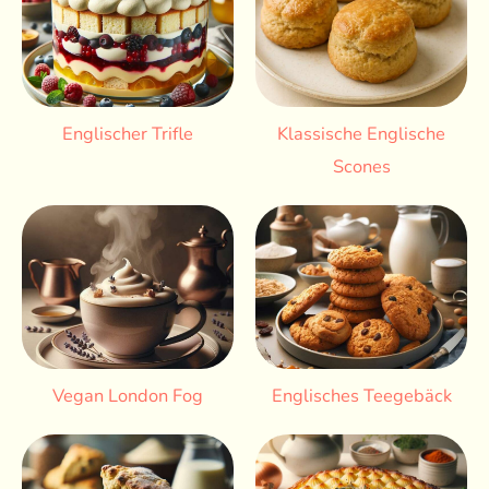
Englischer Trifle
Klassische Englische
Scones
Vegan London Fog
Englisches Teegebäck