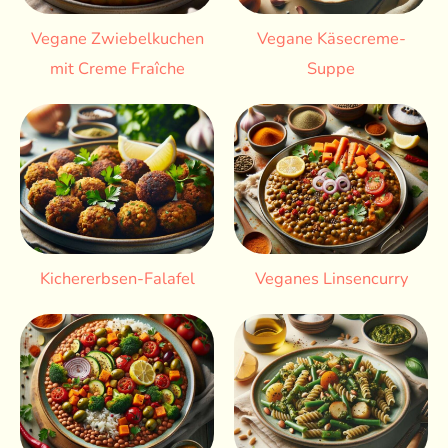
Vegane Zwiebelkuchen
Vegane Käsecreme-
mit Creme Fraîche
Suppe
Kichererbsen-Falafel
Veganes Linsencurry