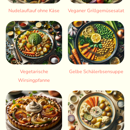
Nudelauflauf ohne Käse
Veganer Grillgemüsesalat
Vegetarische
Gelbe Schälerbsensuppe
Wirsingpfanne