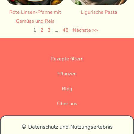
Rote Linsen-Pfanne mit
Ligurische Pasta
Gemüse und Reis
1
2
3
…
48
Nächste >>
Rezepte filtern
Pflanzen
Blog
Über uns
Datenschutz
🍪 Datenschutz und Nutzungserlebnis
Impressum