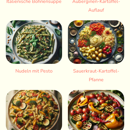
Italienische Bohnensuppe
Auberginen-Kartoffel-
Auflauf
Nudeln mit Pesto
Sauerkraut-Kartoffel-
Pfanne