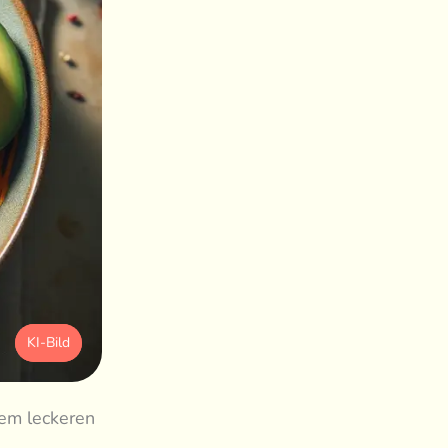
KI-Bild
em leckeren