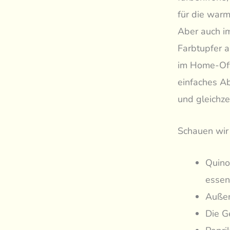
für die warm
Aber auch i
Farbtupfer a
im Home-Offi
einfaches Ab
und gleichze
Schauen wir 
Quino
essen
Außer
Die G