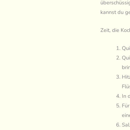
überschüssi
kannst du ge
Zeit, die Ko
Qui
Qui
bri
Hit
Flü
In 
Für
ein
Sal