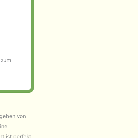
e zum
umgeben von
ine
t ist perfekt