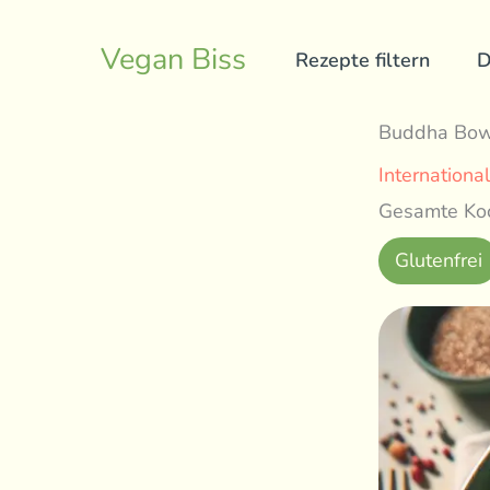
Skip
to
Vegan Biss
Rezepte filtern
D
content
Buddha Bowl
International
Gesamte Koc
Glutenfrei