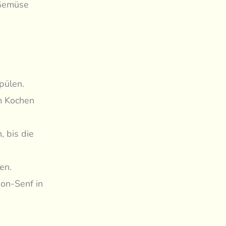
 Gemüse
pülen.
m Kochen
, bis die
en.
jon-Senf in