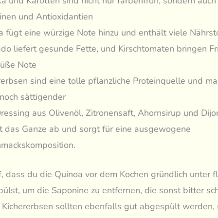
ka und Karotten sind nicht nur farbenfroh, sondern auch 
inen und Antioxidantien
a fügt eine würzige Note hinzu und enthält viele Nährst
do liefert gesunde Fette, und Kirschtomaten bringen Fr
süße Note
rerbsen sind eine tolle pflanzliche Proteinquelle und m
noch sättigender
ressing aus Olivenöl, Zitronensaft, Ahornsirup und Dij
t das Ganze ab und sorgt für eine ausgewogene
mackskomposition.
f, dass du die Quinoa vor dem Kochen gründlich unter 
lst, um die Saponine zu entfernen, die sonst bitter s
 Kichererbsen sollten ebenfalls gut abgespült werden,