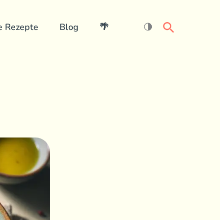
Search
e Rezepte
Blog
🌴
🌗