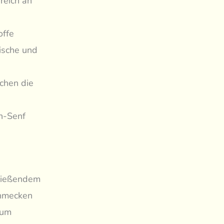
reich an
offe
ische und
achen die
on-Senf
fließendem
chmecken
 um