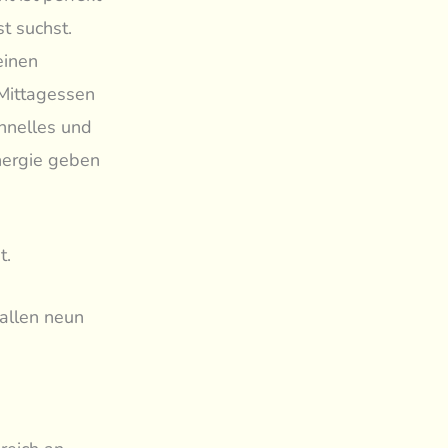
t suchst.
einen
 Mittagessen
hnelles und
nergie geben
t.
 allen neun