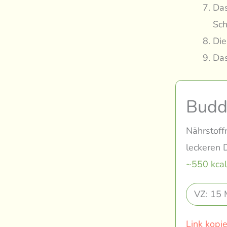
Das
Sch
Die
Das
Budd
Nährstoff
leckeren 
~550 kcal
VZ: 15 
Link kopi