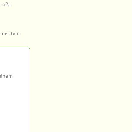
große
rmischen.
einem