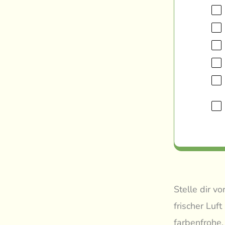
Stelle dir v
frischer Luf
farbenfrohe,