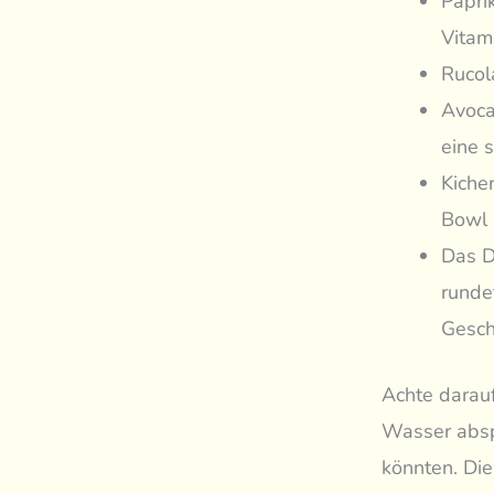
Papri
Vitam
Rucol
Avoca
eine 
Kiche
Bowl 
Das D
runde
Gesch
Achte darau
Wasser abspü
könnten. Die