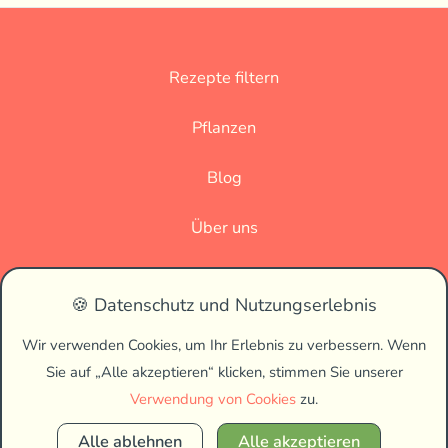
Brote und Bäckerei
Saucen und Gewürze
Rezepte filtern
Soja-frei
Kohlenhydratarm
Pflanzen
Blog
Über uns
Lektinfrei
Eiweißreich
Datenschutz
🍪 Datenschutz und Nutzungserlebnis
Impressum
Wir verwenden Cookies, um Ihr Erlebnis zu verbessern. Wenn
Ballaststoffreich
Sie auf „Alle akzeptieren“ klicken, stimmen Sie unserer
🌗
Verwendung von Cookies
zu.
Alle ablehnen
Alle akzeptieren
Copyright © 2026 Vegan Biss