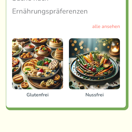
Ernährungspräferenzen
alle ansehen
Beilagen
Nachspeisen
Frühstück und Brunch
Suppen und Eintöpfe
Glutenfrei
Nussfrei
Salate
Getränke