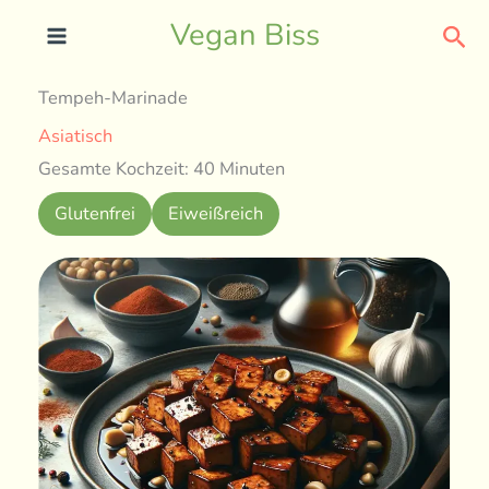
Skip
Sea
Vegan Biss
to
content
Tempeh-Marinade
Asiatisch
Gesamte Kochzeit: 40 Minuten
Glutenfrei
Eiweißreich