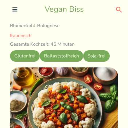
Skip
Sea
Vegan Biss
to
content
Blumenkohl-Bolognese
Italienisch
Gesamte Kochzeit: 45 Minuten
Glutenfrei
Ballaststoffreich
Soja-frei