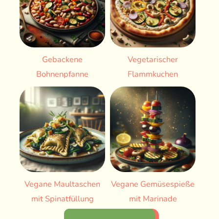
Gebackene
Vegetarischer
Bohnenpfanne
Flammkuchen
Vegane Maultaschen
Vegane Gemüsespieße
mit Spinatfüllung
mit Marinade