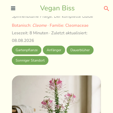
Skip
Sea
Vegan Biss
to
Spinnenblume Pflege: Der komplette Guide
content
Botanisch:
Cleome
· Familie: Cleomaceae
Lesezeit: 8 Minuten · Zuletzt aktualisiert:
08.08.2026
Gartenpflanze
Anfänger
Dauerblüher
Sonniger Standort