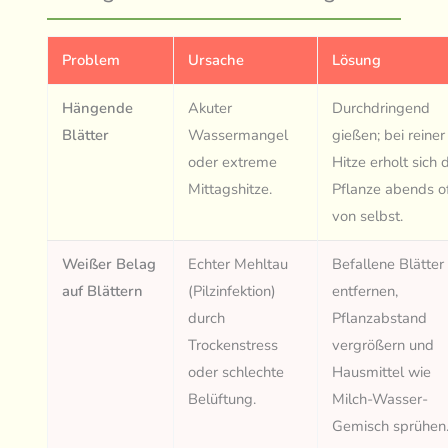
Problem
Ursache
Lösung
Hängende
Akuter
Durchdringend
Blätter
Wassermangel
gießen; bei reiner
oder extreme
Hitze erholt sich 
Mittagshitze.
Pflanze abends o
von selbst.
Weißer Belag
Echter Mehltau
Befallene Blätter
auf Blättern
(Pilzinfektion)
entfernen,
durch
Pflanzabstand
Trockenstress
vergrößern und
oder schlechte
Hausmittel wie
Belüftung.
Milch-Wasser-
Gemisch sprühen