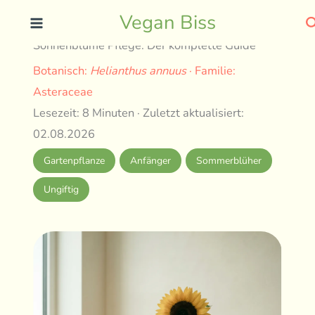
Skip
S
Vegan Biss
to
Sonnenblume Pflege: Der komplette Guide
content
Botanisch:
Helianthus annuus
· Familie:
Asteraceae
Lesezeit: 8 Minuten · Zuletzt aktualisiert:
02.08.2026
Gartenpflanze
Anfänger
Sommerblüher
Ungiftig