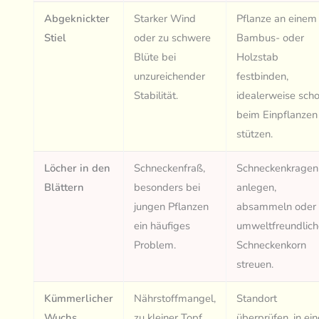
Abgeknickter
Starker Wind
Pflanze an einem
Stiel
oder zu schwere
Bambus- oder
Blüte bei
Holzstab
unzureichender
festbinden,
Stabilität.
idealerweise sch
beim Einpflanzen
stützen.
Löcher in den
Schneckenfraß,
Schneckenkragen
Blättern
besonders bei
anlegen,
jungen Pflanzen
absammeln oder
ein häufiges
umweltfreundlich
Problem.
Schneckenkorn
streuen.
Kümmerlicher
Nährstoffmangel,
Standort
Wuchs
zu kleiner Topf
überprüfen, in ei