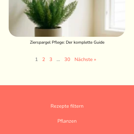
Zierspargel Pflege: Der komplette Guide
1
2
3
…
30
Nächste »
Rezepte filtern
Pflanzen