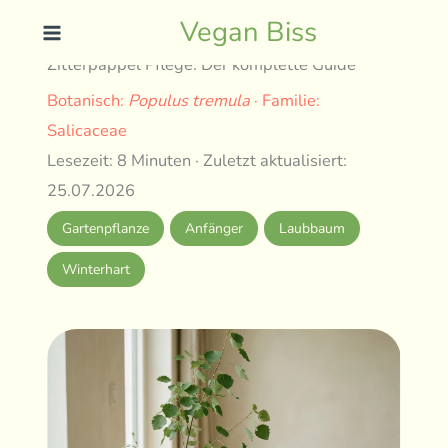
Skip
Vegan Biss
to
Zitterpappel Pflege: Der komplette Guide
content
Botanisch:
Populus tremula
· Familie:
Salicaceae
Lesezeit: 8 Minuten · Zuletzt aktualisiert:
25.07.2026
Gartenpflanze
Anfänger
Laubbaum
Winterhart