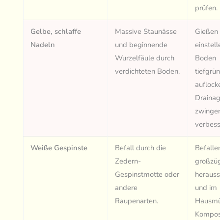
prüfen.
Gelbe, schlaffe
Massive Staunässe
Gießen 
Nadeln
und beginnende
einstell
Wurzelfäule durch
Boden
verdichteten Boden.
tiefgrü
auflock
Draina
zwinge
verbess
Weiße Gespinste
Befall durch die
Befalle
Zedern-
großzü
Gespinstmotte oder
heraus
andere
und im
Raupenarten.
Hausmül
Kompos