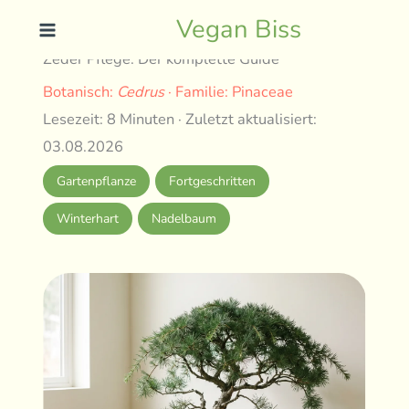
Skip
Vegan Biss
to
Zeder Pflege: Der komplette Guide
content
Botanisch:
Cedrus
· Familie: Pinaceae
Lesezeit: 8 Minuten · Zuletzt aktualisiert:
03.08.2026
Gartenpflanze
Fortgeschritten
Winterhart
Nadelbaum