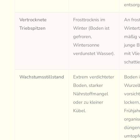
entsorg
Vertrocknete
Frosttrocknis im
An fros
Triebspitzen
Winter (Boden ist
Winter
gefroren,
mäßig 
Wintersonne
junge 
verdunstet Wasser).
mit Vlie
schattie
Wachstumsstillstand
Extrem verdichteter
Boden 
Boden, starker
Wurzel
Nährstoffmangel
vorsicht
oder zu kleiner
lockern
Kübel.
Frühjah
organis
düngen
umtopf