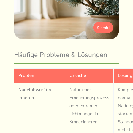
KI-Bild
Häufige Probleme & Lösungen
Problem
Ursache
Lösung
Nadelabwurf im
Natürlicher
Komple
Inneren
Erneuerungsprozess
normal 
oder extremer
Nadeln;
Lichtmangel im
starke
Kroneninneren.
Standor
mehr Li