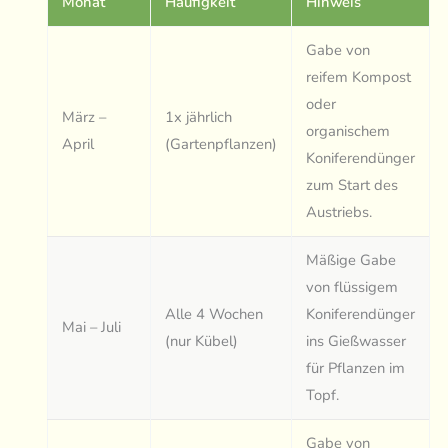
Monat
Häufigkeit
Hinweis
Gabe von
reifem Kompost
oder
März –
1x jährlich
organischem
April
(Gartenpflanzen)
Koniferendünger
zum Start des
Austriebs.
Mäßige Gabe
von flüssigem
Alle 4 Wochen
Koniferendünger
Mai – Juli
(nur Kübel)
ins Gießwasser
für Pflanzen im
Topf.
Gabe von