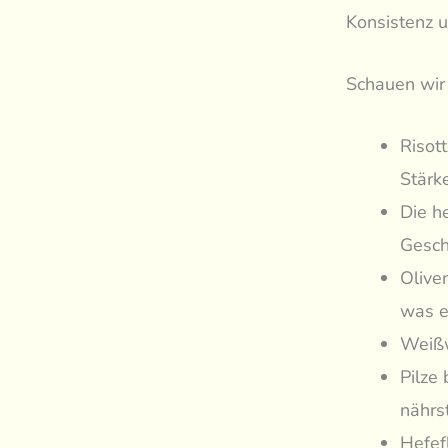
Konsistenz u
Schauen wir 
Risott
Stärke
Die h
Gesch
Olive
was e
Weißw
Pilze
nährs
Hefef