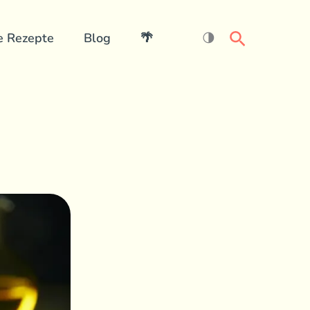
Search
e Rezepte
Blog
🌴
🌗