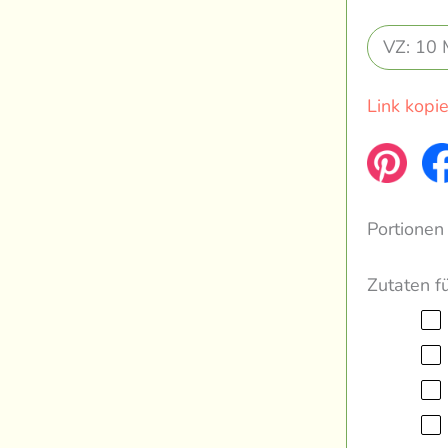
VZ: 10 
Link kopi
Portionen
Zutaten f