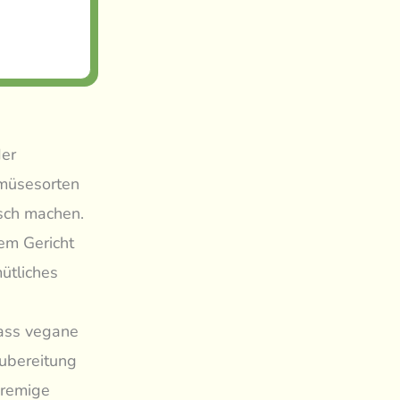
der
emüsesorten
isch machen.
em Gericht
mütliches
dass vegane
Zubereitung
cremige