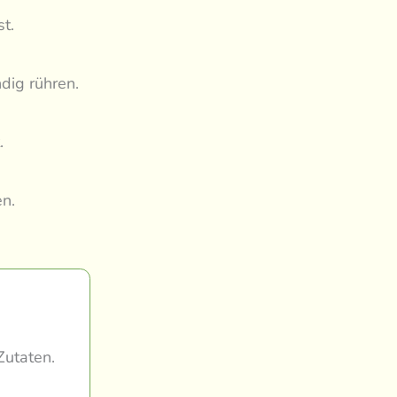
st.
dig rühren.
.
en.
Zutaten.