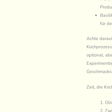
Produ
Basil
für de
Achte darau
Kochprozess 
optional, ab
Experimentie
Geschmacksr
Zeit, die Ko
Oli
Zwi