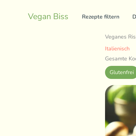
Skip
to
Vegan Biss
Rezepte filtern
D
content
Veganes Ris
Italienisch
Gesamte Koc
Glutenfrei