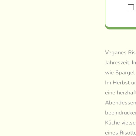
Veganes Riso
Jahreszeit. 
wie Spargel 
Im Herbst un
eine herzhaf
Abendessen 
beeindrucke
Küche vielse
eines Risot