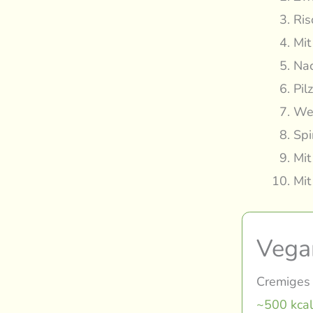
Ris
Mit
Nac
Pil
Wei
Spi
Mit
Mit
Vega
Cremiges 
~500 kcal