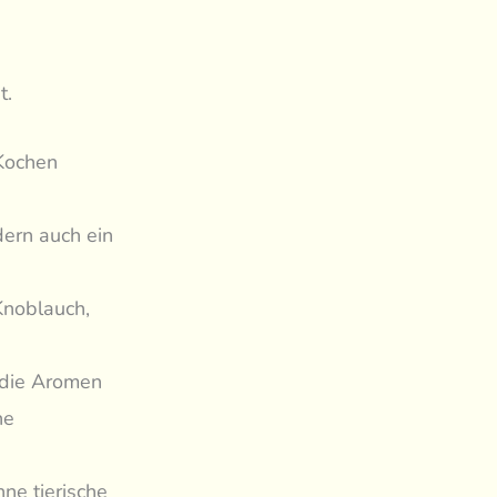
t.
 Kochen
dern auch ein
Knoblauch,
 die Aromen
ne
ne tierische