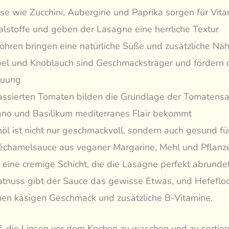
e wie Zucchini, Aubergine und Paprika sorgen für Vit
alstoffe und geben der Lasagne eine herrliche Textur
öhren bringen eine natürliche Süße und zusätzliche Näh
el und Knoblauch sind Geschmacksträger und fördern 
auung
assierten Tomaten bilden die Grundlage der Tomatensau
no und Basilikum mediterranes Flair bekommt
nöl ist nicht nur geschmackvoll, sondern auch gesund fü
échamelsauce aus veganer Margarine, Mehl und Pflanz
t eine cremige Schicht, die die Lasagne perfekt abrunde
tnuss gibt der Sauce das gewisse Etwas, und Hefeflo
inen käsigen Geschmack und zusätzliche B-Vitamine.
, die Linsen vor dem Kochen zu waschen und zu sortier