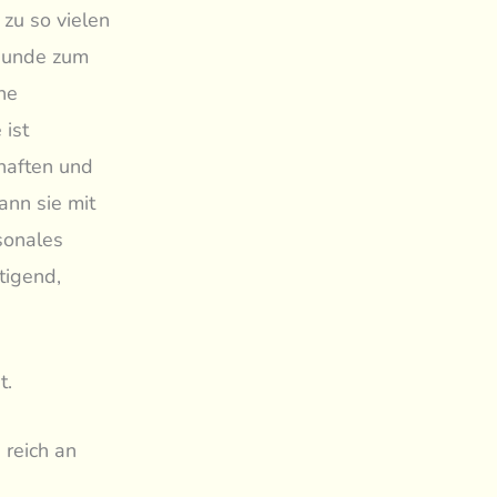
zu so vielen
reunde zum
he
 ist
haften und
nn sie mit
sonales
tigend,
t.
 reich an