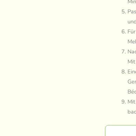
Min
Pas
und
Für
Meh
Nac
Mit
Ein
Gem
Béc
Mit
bac