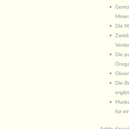
Gemüs
Miner
Die M
Zwieb
Verd
Die p
Orega
Olive
Die B
ergib
Muska
für e
Achte darauf