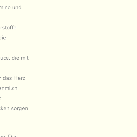
amine und
rstoffe
die
ce, die mit
r das Herz
enmilch
t
cken sorgen
en. Das