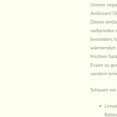
Unsere vegan
Anlässen! O
Dinner einlä
vorbereiten 
besonders to
wärmenden S
frischen Sa
Essen zu gen
sondern bri
Schauen wir 
Linse
Balla