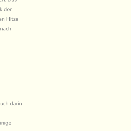
k der
en Hitze
 nach
uch darin
inige