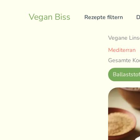
Skip
to
Vegan Biss
Rezepte filtern
D
content
Vegane Lins
Mediterran
Gesamte Koc
Ballaststof