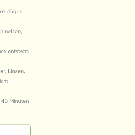
inzufügen
chmelzen,
ce entsteht.
r, Linsen,
icht
a 40 Minuten