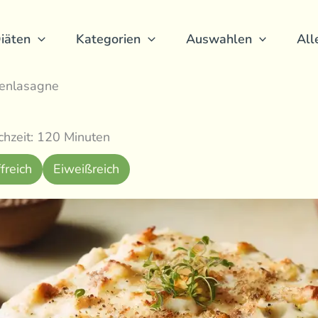
iäten
Kategorien
Auswahlen
All
enlasagne
hzeit: 120 Minuten
freich
Eiweißreich