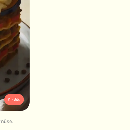
KI-Bild
emüse.