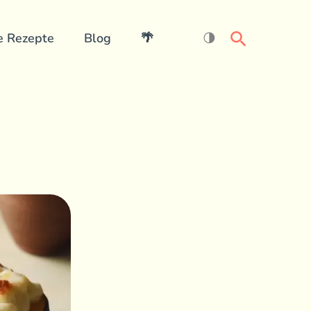
Search
e Rezepte
Blog
🌴
🌗