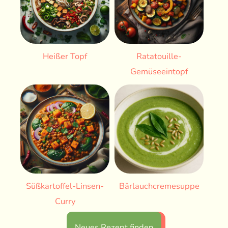
Heißer Topf
Ratatouille-
Gemüseeintopf
Süßkartoffel-Linsen-
Bärlauchcremesuppe
Curry
Neues Rezept finden