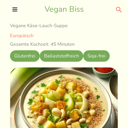
Skip
Sea
Vegan Biss
to
content
Vegane Käse-Lauch-Suppe
Europäisch
Gesamte Kochzeit: 45 Minuten
Glutenfrei
Ballaststoffreich
Soja-frei