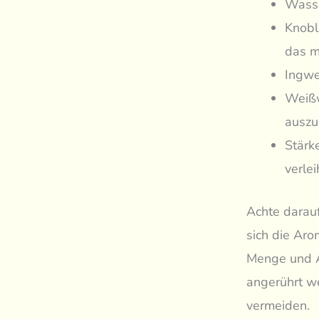
Wasse
Knobl
das m
Ingwer
Weißw
auszu
Stärk
verle
Achte darauf
sich die Aro
Menge und A
angerührt w
vermeiden.