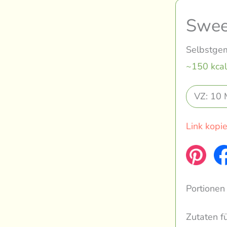
Swee
Selbstgem
~150 kcal
VZ: 10 
Link kopi
Portionen
Zutaten f