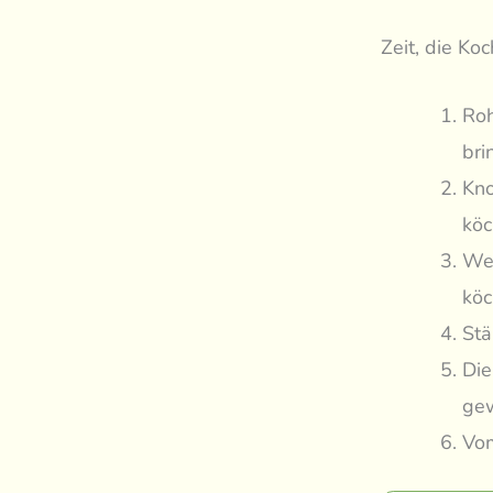
Zeit, die Ko
Roh
bri
Kno
köc
Wei
köc
Stä
Die
gew
Vom