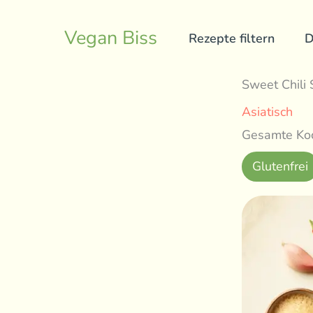
Skip
to
Vegan Biss
Rezepte filtern
D
content
Sweet Chili
Asiatisch
Gesamte Koc
Glutenfrei