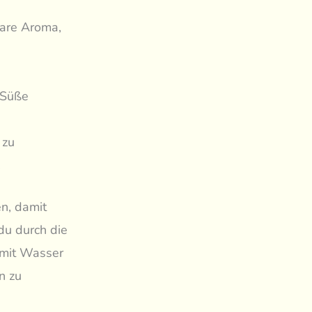
bare Aroma,
 Süße
 zu
.
en, damit
du durch die
 mit Wasser
n zu