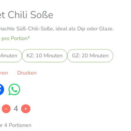
t Chili Soße
achte Süß-Chili-Soße, ideal als Dip oder Glaze.
 pro Portion*
Minuten
KZ: 10 Minuten
GZ: 20 Minuten
eren
Drucken
4
–
+
ür 4 Portionen