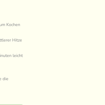
zum Kochen
tlerer Hitze
nuten leicht
e die