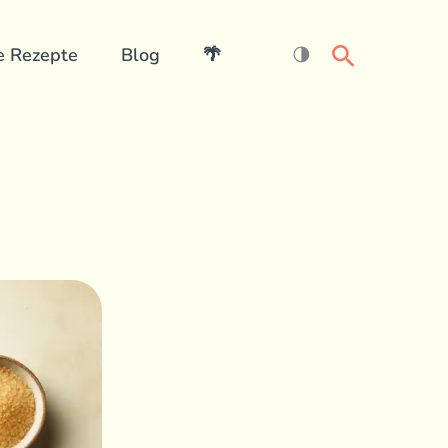
Search
e Rezepte
Blog
🌴
🌗