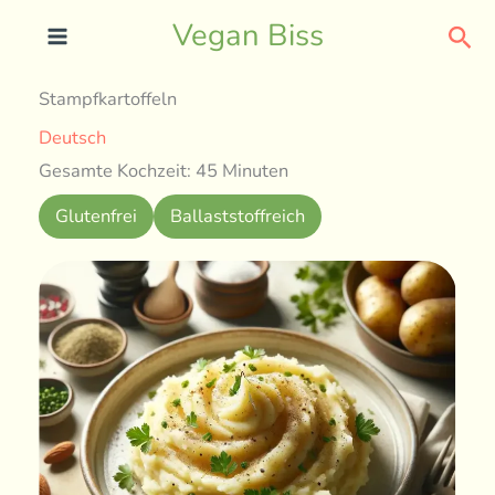
Skip
Sea
Vegan Biss
to
content
Stampfkartoffeln
Deutsch
Gesamte Kochzeit: 45 Minuten
Glutenfrei
Ballaststoffreich