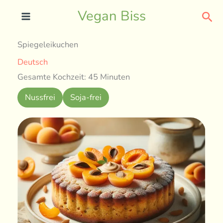
Skip
Sea
Vegan Biss
to
content
Spiegeleikuchen
Deutsch
Gesamte Kochzeit: 45 Minuten
Nussfrei
Soja-frei