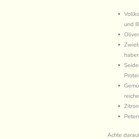
Vollk
und B
Olive
Zwieb
haben
Seiden
Prote
Gemüs
reich
Zitro
Peters
Achte darauf