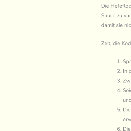
Die Hefefloc
Sauce zu var
damit sie ni
Zeit, die Ko
Spa
In 
Zwi
Sei
und
Die
er
Die