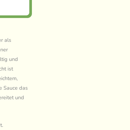
r als
aner
ltig und
ht ist
ichtem,
e Sauce das
ereitet und
t.