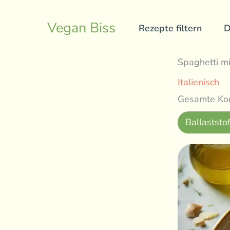
Skip
to
Vegan Biss
Rezepte filtern
D
content
Spaghetti m
Italienisch
Gesamte Koc
Ballaststof