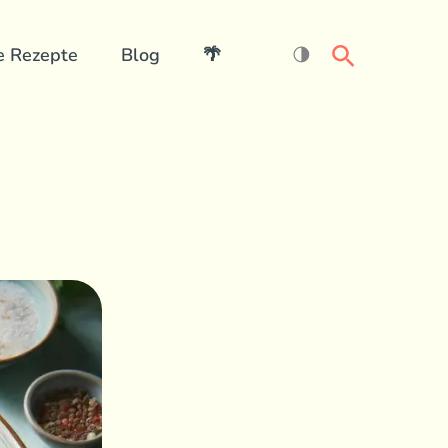
Search
e Rezepte
Blog
🌴
🌗