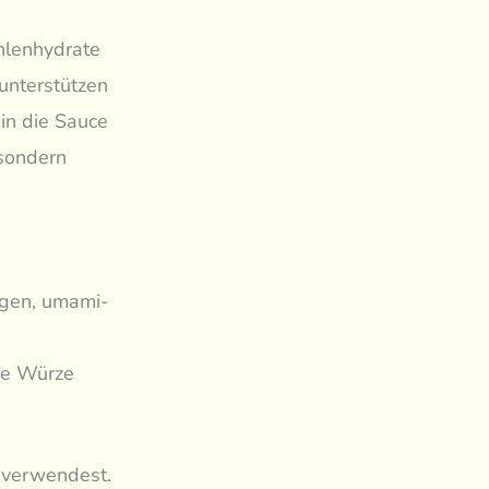
ohlenhydrate
unterstützen
in die Sauce
sondern
igen, umami-
ige Würze
n verwendest.