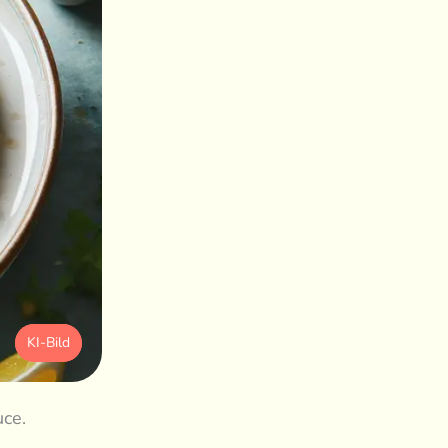
KI-Bild
uce.