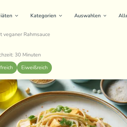
iäten
Kategorien
Auswahlen
All
it veganer Rahmsauce
hzeit: 30 Minuten
freich
Eiweißreich