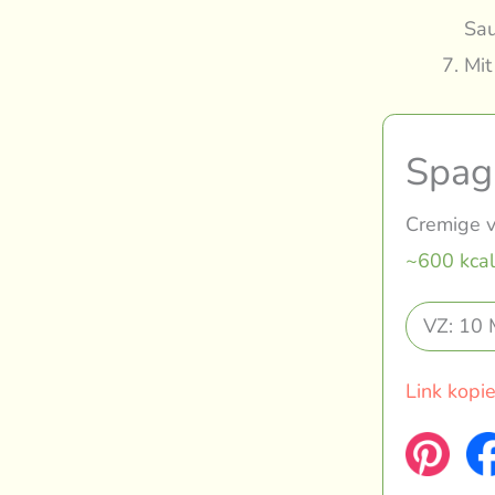
Sau
Mit
Spag
Cremige v
~600 kcal
VZ: 10 
Link kopi