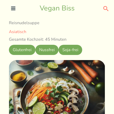
Skip
Sea
Vegan Biss
to
content
Reisnudelsuppe
Asiatisch
Gesamte Kochzeit: 45 Minuten
Glutenfrei
Nussfrei
Soja-frei