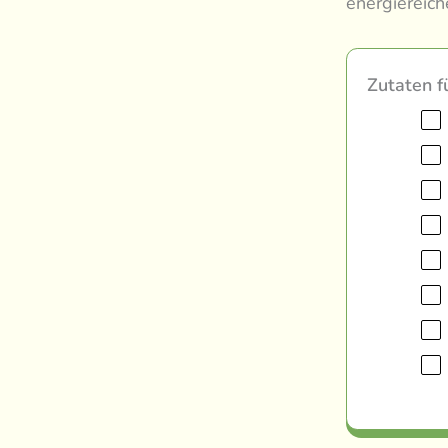
energiereich
Zutaten f