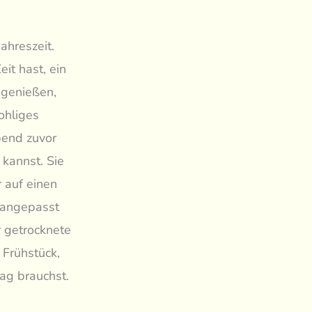
ahreszeit.
it hast, ein
 genießen,
ohliges
bend zuvor
kannst. Sie
 auf einen
n angepasst
 getrocknete
 Frühstück,
Tag brauchst.