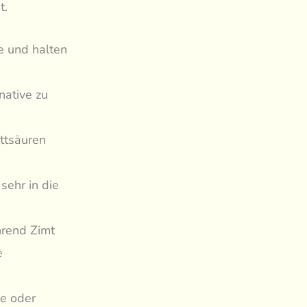
t.
e und halten
native zu
ttsäuren
sehr in die
hrend Zimt
e
se oder