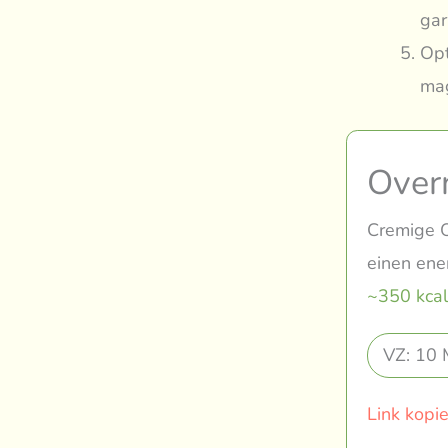
gar
Opt
mag
Over
Cremige O
einen ener
~350 kcal
VZ: 10 
Link kopi