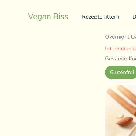
Skip
to
Vegan Biss
Rezepte filtern
D
content
Overnight O
International
Gesamte Koc
Glutenfrei