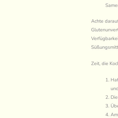
Samen
Achte darauf
Glutenunvert
Verfügbarkei
Süßungsmitte
Zeit, die Ko
Haf
und
Die
Übe
Am 