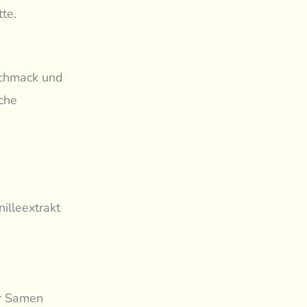
te.
eschmack und
iche
.
illeextrakt
er Samen