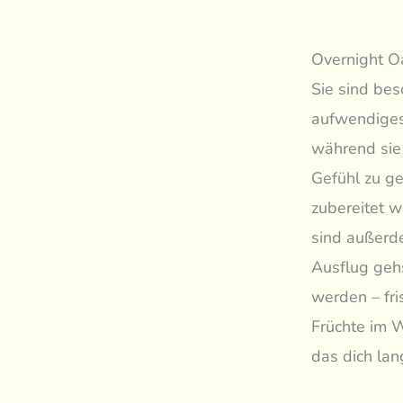
Overnight Oa
Sie sind bes
aufwendiges
während sie
Gefühl zu ge
zubereitet 
sind außerde
Ausflug gehs
werden – fr
Früchte im W
das dich lan