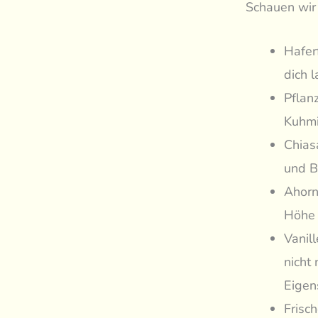
Schauen wir 
Hafer
dich l
Pflan
Kuhmi
Chias
und B
Ahorn
Höhe 
Vanil
nicht
Eigen
Frisc