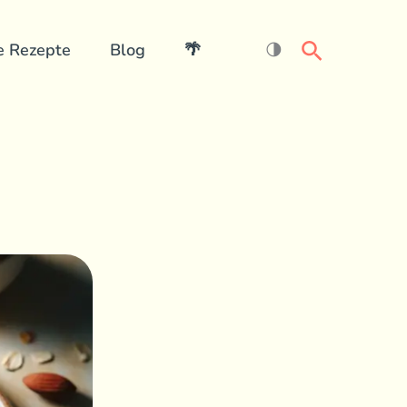
Search
e Rezepte
Blog
🌴
🌗