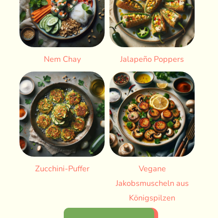
Nem Chay
Jalapeño Poppers
Zucchini-Puffer
Vegane
Jakobsmuscheln aus
Königspilzen