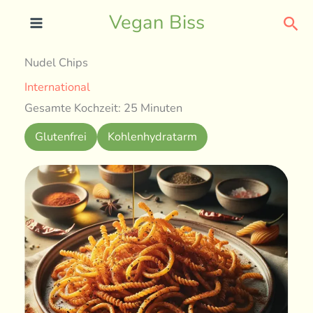
Skip
Sea
Vegan Biss
to
content
Nudel Chips
International
Gesamte Kochzeit: 25 Minuten
Glutenfrei
Kohlenhydratarm