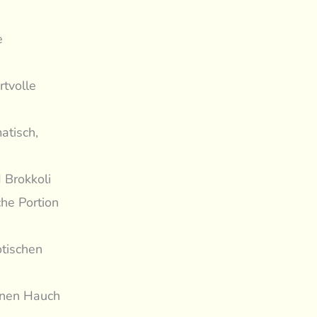
e
tvolle
atisch,
 Brokkoli
che Portion
otischen
inen Hauch