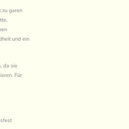
t zu garen
te,
hen
dheit und ein
, da sie
ieren. Für
sfest