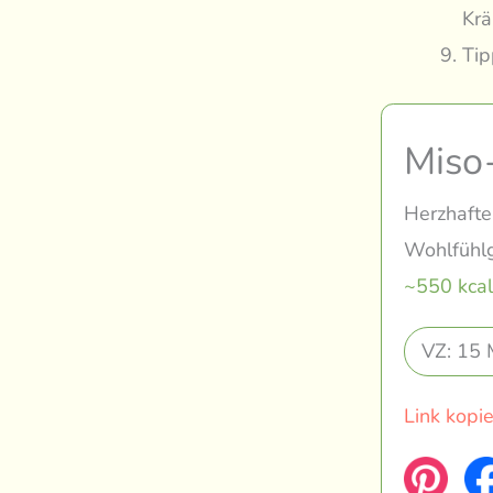
Krä
Tip
Miso
Herzhafte
Wohlfühlg
~550 kcal
VZ: 15 
Link kopi