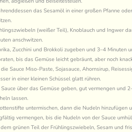
hen, abgießen und beiseitestellen.
renddessen das Sesamöl in einer großen Pfanne ode
itzen.
hlingszwiebeln (weißer Teil), Knoblauch und Ingwer da
uten anschwitzen.
rika, Zucchini und Brokkoli zugeben und 3–4 Minuten u
raten, bis das Gemüse leicht gebräunt, aber noch knacki
 die Sauce Miso-Paste, Sojasauce, Ahornsirup, Reisess
ser in einer kleinen Schüssel glatt rühren.
 Sauce über das Gemüse geben, gut vermengen und 2
heln lassen.
ottenstifte untermischen, dann die Nudeln hinzufügen u
gfältig vermengen, bis die Nudeln von der Sauce umhüll
 dem grünen Teil der Frühlingszwiebeln, Sesam und fri