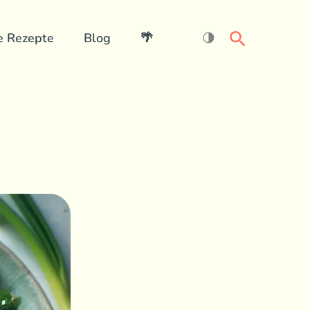
Search
e Rezepte
Blog
🌴
🌗