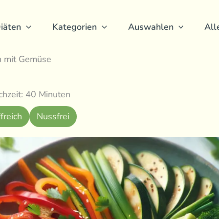
iäten
Kategorien
Auswahlen
All
n mit Gemüse
hzeit: 40 Minuten
freich
Nussfrei