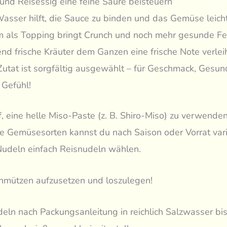
und Reisessig eine feine Säure beisteuern
asser hilft, die Sauce zu binden und das Gemüse leich
 als Topping bringt Crunch und noch mehr gesunde Fet
nd frische Kräuter dem Ganzen eine frische Note verlei
Zutat ist sorgfältig ausgewählt – für Geschmack, Gesun
 Gefühl!
, eine helle Miso-Paste (z. B. Shiro-Miso) zu verwenden
Die Gemüsesorten kannst du nach Saison oder Vorrat vari
Nudeln einfach Reisnudeln wählen.
chmützen aufzusetzen und loszulegen!
eln nach Packungsanleitung in reichlich Salzwasser bis