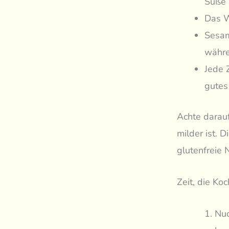
Süße 
Das W
Sesam
währe
Jede 
gutes
Achte darauf
milder ist. 
glutenfreie 
Zeit, die Ko
Nud