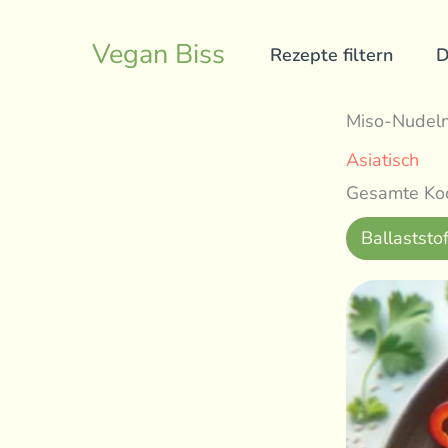
Skip
to
Vegan Biss
Rezepte filtern
D
content
Miso-Nudel
Asiatisch
Gesamte Koc
Ballaststof