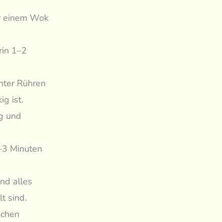
r einem Wok
rin 1–2
nter Rühren
g ist.
ig und
–3 Minuten
nd alles
t sind.
schen