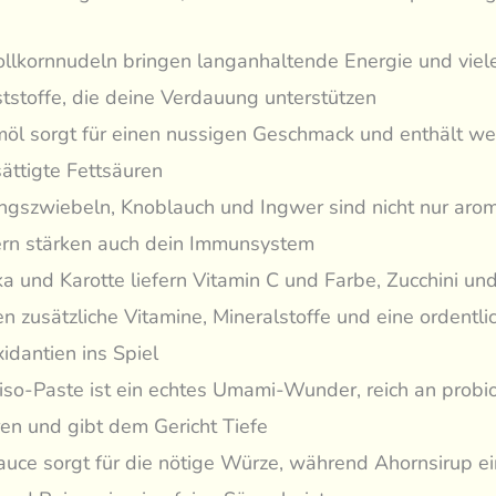
ollkornnudeln bringen langanhaltende Energie und viel
ststoffe, die deine Verdauung unterstützen
öl sorgt für einen nussigen Geschmack und enthält wer
ättigte Fettsäuren
ingszwiebeln, Knoblauch und Ingwer sind nicht nur arom
rn stärken auch dein Immunsystem
ka und Karotte liefern Vitamin C und Farbe, Zucchini und
en zusätzliche Vitamine, Mineralstoffe und eine ordentli
idantien ins Spiel
iso-Paste ist ein echtes Umami-Wunder, reich an probi
ren und gibt dem Gericht Tiefe
auce sorgt für die nötige Würze, während Ahornsirup e