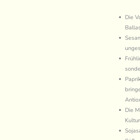
Die V
Balla
Sesam
unges
Frühl
sonde
Papri
bring
Antiox
Die M
Kultu
Sojas