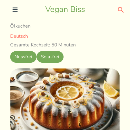
Skip
Sea
Vegan Biss
to
content
Ölkuchen
Deutsch
Gesamte Kochzeit: 50 Minuten
Nussfrei
Soja-frei