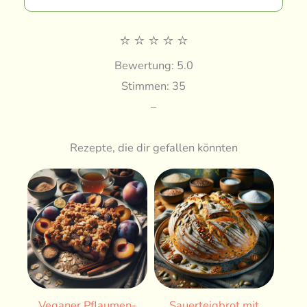
⭐
⭐
⭐
⭐
⭐
Bewertung: 5.0
Stimmen: 35
–
Rezepte, die dir gefallen könnten
Veganer Pflaumen-
Sauerteigbrot mit