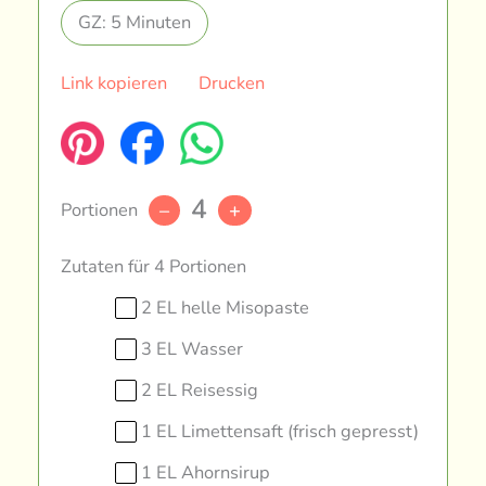
GZ: 5 Minuten
Link kopieren
Drucken
4
Portionen
–
+
Zutaten für 4 Portionen
2 EL helle Misopaste
3 EL Wasser
2 EL Reisessig
1 EL Limettensaft (frisch gepresst)
1 EL Ahornsirup