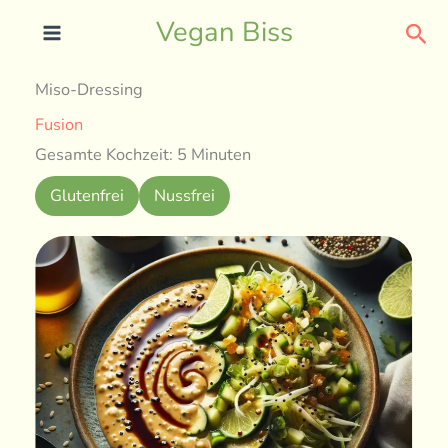
Skip
Sea
Vegan Biss
to
content
Miso-Dressing
Fusion
Gesamte Kochzeit: 5 Minuten
Glutenfrei
Nussfrei