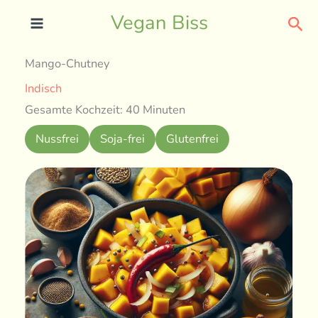
Skip
Sea
Vegan Biss
to
content
Mango-Chutney
Indisch
Gesamte Kochzeit: 40 Minuten
Nussfrei
Soja-frei
Glutenfrei