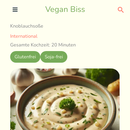
Skip
Sea
Vegan Biss
to
content
Knoblauchsoße
International
Gesamte Kochzeit: 20 Minuten
Glutenfrei
Soja-frei