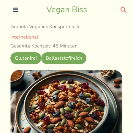
Skip
Sea
Vegan Biss
to
content
Granola Veganes Knuspermüsli
International
Gesamte Kochzeit: 45 Minuten
Glutenfrei
Ballaststoffreich