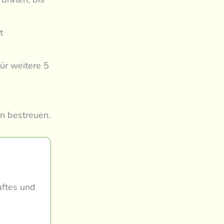
t
ür weitere 5
n bestreuen.
aftes und