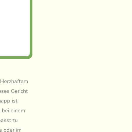
s Herzhaftem
eses Gericht
app ist,
e bei einem
passt zu
e oder im