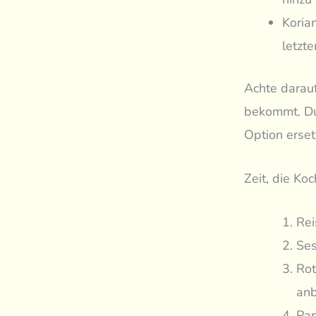
Koria
letzte
Achte darauf
bekommt. Du
Option erset
Zeit, die Ko
Rei
Ses
Rot
anb
Pap