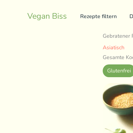
Skip
to
Vegan Biss
Rezepte filtern
D
content
Gebratener 
Asiatisch
Gesamte Koc
Glutenfrei