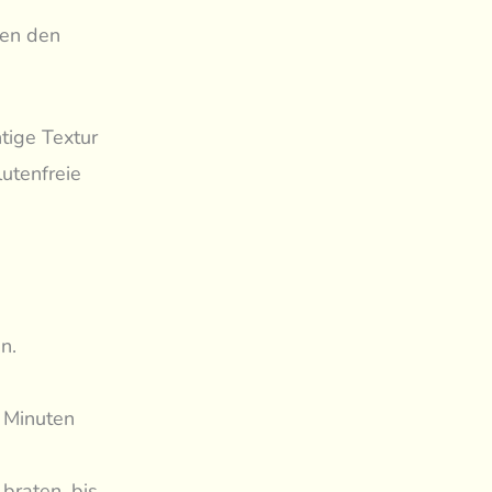
ren den
tige Textur
utenfreie
n.
 Minuten
braten, bis