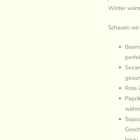
Winter wärm
Schauen wir 
Basma
perfe
Sesam
gesun
Rote 
Papri
währe
Sojas
Gesch
hinzu