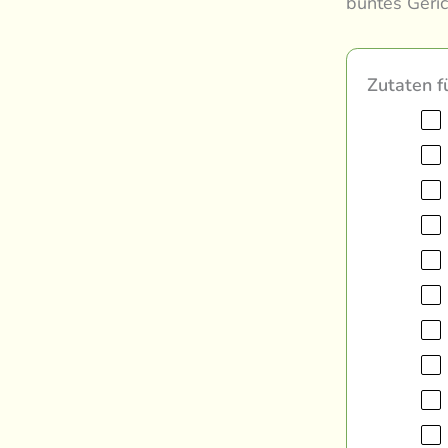
buntes Geric
Zutaten f