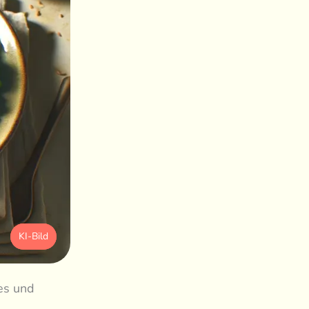
KI-Bild
es und