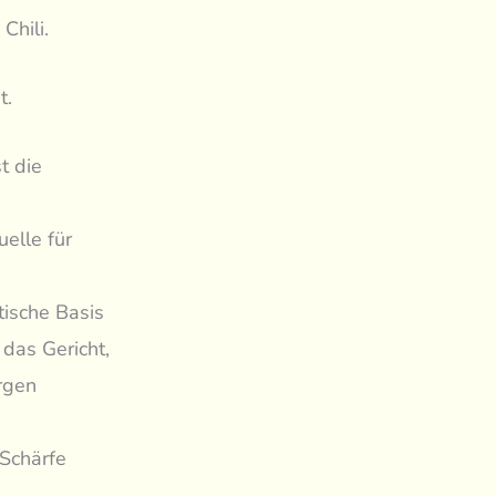
Chili.
t.
t die
elle für
ische Basis
das Gericht,
rgen
Schärfe