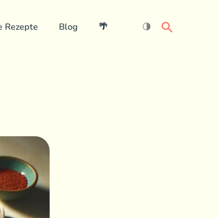
Search
e Rezepte
Blog
🌴
🌗