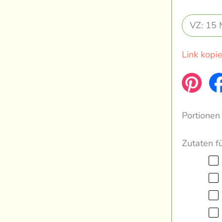
VZ: 15 
Link kopi
Portionen
Zutaten f