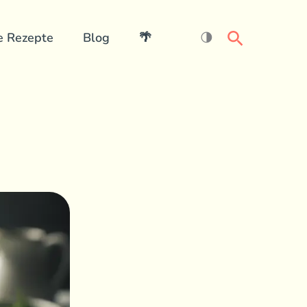
Search
e Rezepte
Blog
🌴
🌗