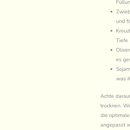
Füllu
Zwieb
und f
Kreuz
Tiefe
Olive
es ge
Sojam
was i
Achte darau
trocknen. We
die optimale
angepasst w