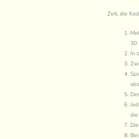
Zeit, die Ko
Meh
30 
In 
Zwi
Spi
abs
Den
Jed
die
Die
Bei