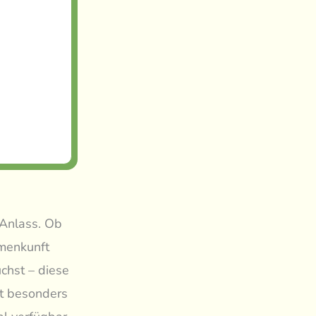
 Anlass. Ob
mmenkunft
chst – diese
st besonders