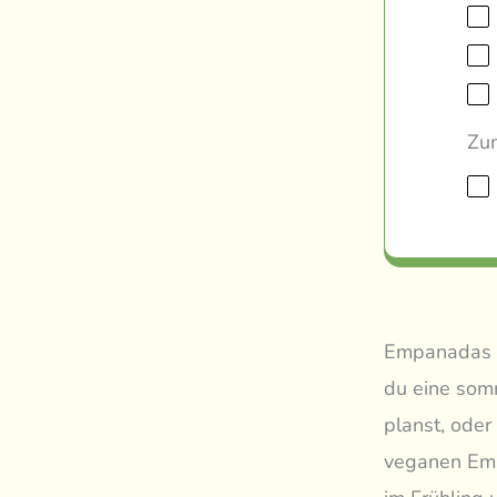
Zum
Empanadas si
du eine som
planst, ode
veganen Emp