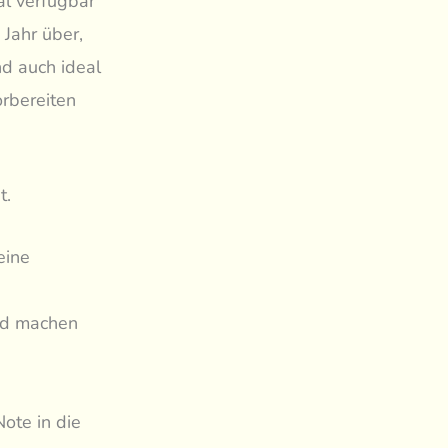
al verfügbar
 Jahr über,
nd auch ideal
orbereiten
t.
eine
nd machen
Note in die