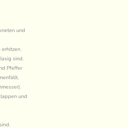
rkneten und
 erhitzen.
asig sind.
nd Pfeffer
enfällt.
hmesser).
klappen und
sind.