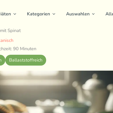
iäten
Kategorien
Auswahlen
All
it Spinat
kanisch
hzeit: 90 Minuten
h
Ballaststoffreich