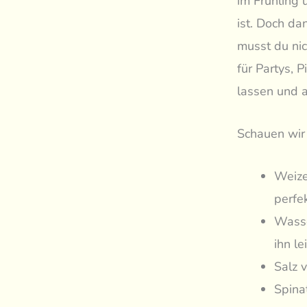
im Frühling 
ist. Doch da
musst du nic
für Partys, 
lassen und a
Schauen wir 
Weize
perfe
Wasse
ihn le
Salz 
Spinat