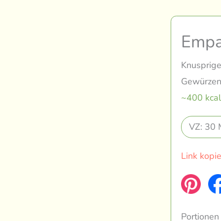
Empa
Knusprige
Gewürzen
~400 kcal
VZ: 30 
Link kopi
Portionen