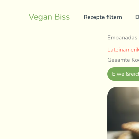
Skip
to
Vegan Biss
Rezepte filtern
D
content
Empanadas m
Lateinameri
Gesamte Koc
Eiweißreic