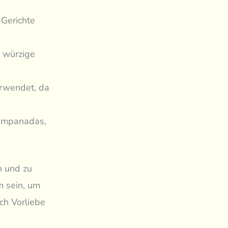
 Gerichte
 würzige
erwendet, da
 Empanadas,
n und zu
m sein, um
ch Vorliebe