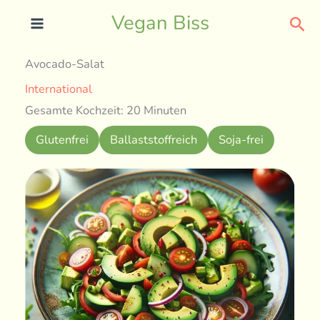
Skip
Sea
Vegan Biss
to
content
Avocado-Salat
International
Gesamte Kochzeit: 20 Minuten
Glutenfrei
Ballaststoffreich
Soja-frei