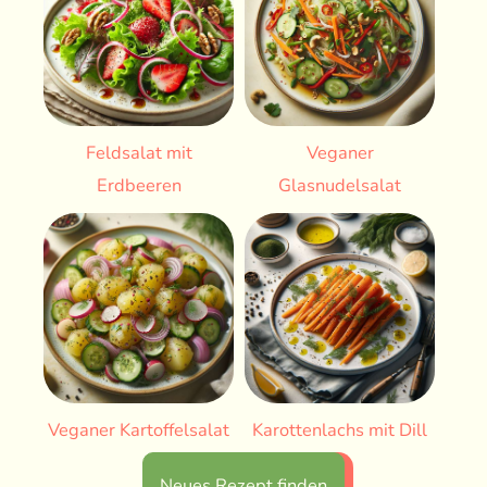
Feldsalat mit
Veganer
Erdbeeren
Glasnudelsalat
Veganer Kartoffelsalat
Karottenlachs mit Dill
Neues Rezept finden