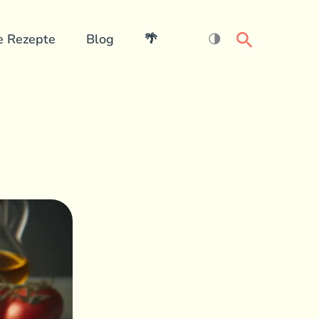
Search
e Rezepte
Blog
🌴
🌗