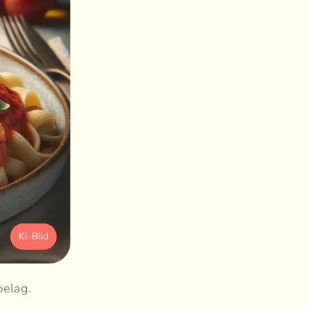
KI-Bild
belag.