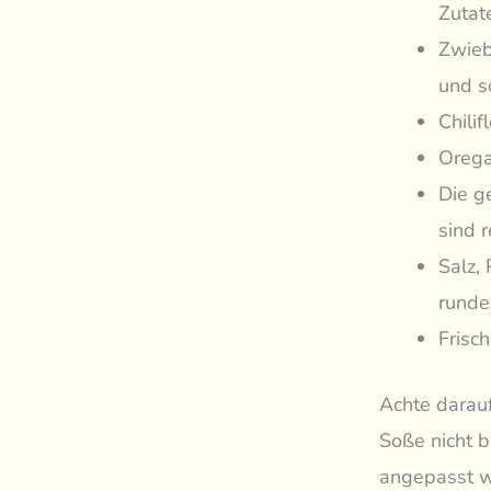
Zutat
Zwieb
und s
Chili
Orega
Die g
sind r
Salz,
runde
Frisch
Achte darauf
Soße nicht b
angepasst we