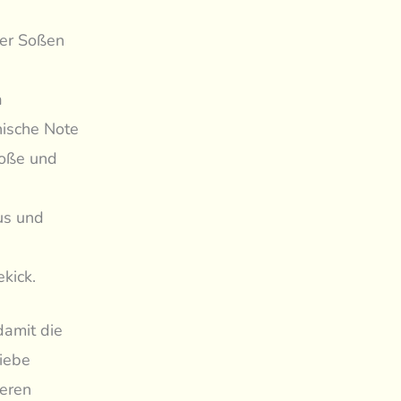
her Soßen
a
nische Note
Soße und
us und
kick.
damit die
liebe
ieren