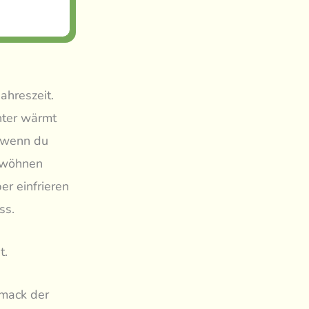
ahreszeit.
nter wärmt
r wenn du
erwöhnen
er einfrieren
ss.
t.
hmack der