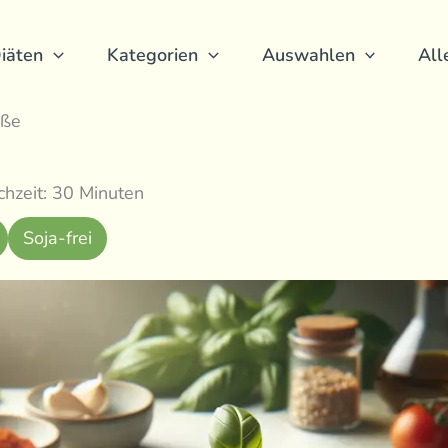
iäten
Kategorien
Auswahlen
All
oße
hzeit: 30 Minuten
Soja-frei