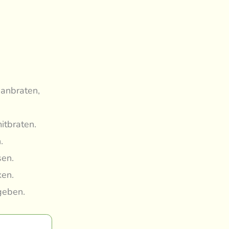
 anbraten,
itbraten.
.
sen.
ken.
geben.