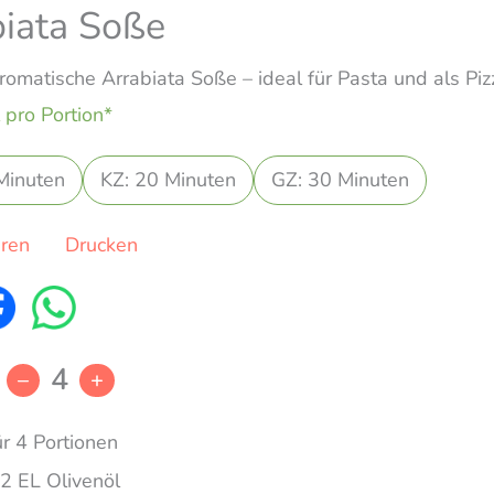
biata Soße
aromatische Arrabiata Soße – ideal für Pasta und als Pi
 pro Portion*
Minuten
KZ: 20 Minuten
GZ: 30 Minuten
eren
Drucken
4
–
+
ür 4 Portionen
2 EL Olivenöl