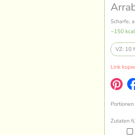
Arra
Scharfe, 
~150 kcal
VZ: 10 
Link kopi
Portionen
Zutaten f