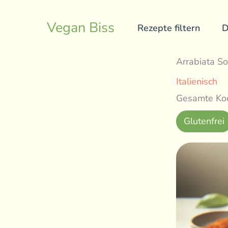
Skip
to
Vegan Biss
Rezepte filtern
D
content
Arrabiata S
Italienisch
Gesamte Koc
Glutenfrei