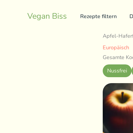
Skip
to
Vegan Biss
Rezepte filtern
D
content
Apfel-Hafer
Europäisch
Gesamte Koc
Nussfrei