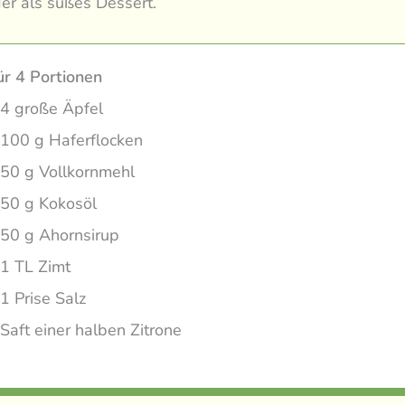
er als süßes Dessert.
ür 4 Portionen
4 große Äpfel
100 g Haferflocken
50 g Vollkornmehl
50 g Kokosöl
50 g Ahornsirup
1 TL Zimt
1 Prise Salz
Saft einer halben Zitrone