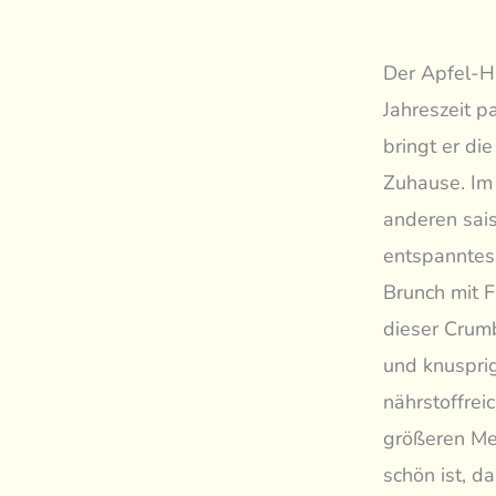
Der Apfel-Ha
Jahreszeit p
bringt er di
Zuhause. Im 
anderen sais
entspanntes
Brunch mit F
dieser Crum
und knusprig
nährstoffrei
größeren Me
schön ist, d