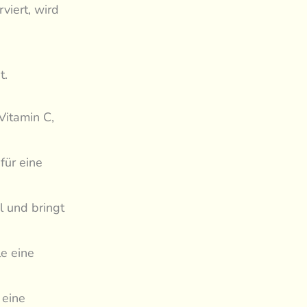
viert, wird
t.
Vitamin C,
für eine
l und bringt
e eine
 eine