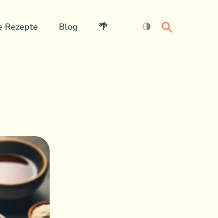
Search
e Rezepte
Blog
🌴
🌗