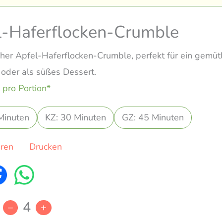
l-Haferflocken-Crumble
icher Apfel-Haferflocken-Crumble, perfekt für ein gemüt
 oder als süßes Dessert.
 pro Portion*
Minuten
KZ: 30 Minuten
GZ: 45 Minuten
eren
Drucken
4
–
+