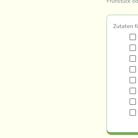
Frühstück od
Zutaten f