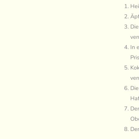
Hei
Äpf
Die
ver
In 
Pri
Kok
ver
Die
Haf
Den
Obe
Den