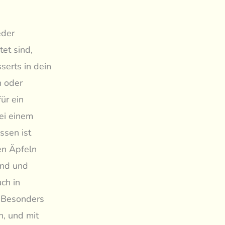
eder
tet sind,
serts in dein
n oder
ür ein
ei einem
ssen ist
en Äpfeln
und und
uch in
. Besonders
n, und mit