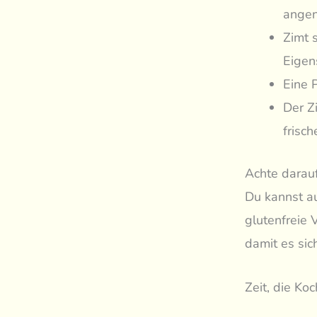
angen
Zimt 
Eigen
Eine 
Der Z
frisch
Achte darauf
Du kannst a
glutenfreie 
damit es sic
Zeit, die Ko