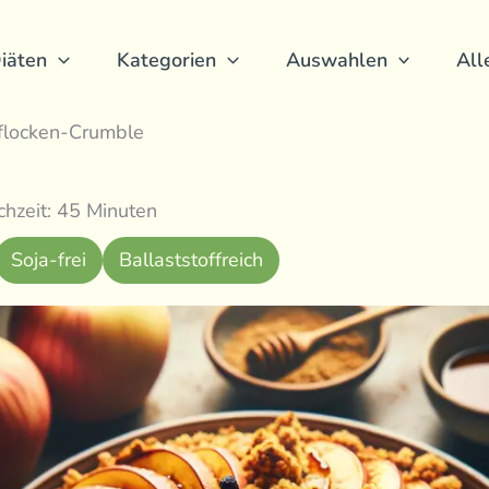
iäten
Kategorien
Auswahlen
All
flocken-Crumble
hzeit: 45 Minuten
Soja-frei
Ballaststoffreich