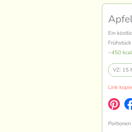
Apfe
Ein köstl
Frühstück
~450 kcal
VZ: 15 
Link kopi
Portionen