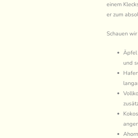
einem Klecks
er zum abso
Schauen wir 
Äpfel
und s
Haferf
langa
Vollk
zusätz
Kokos
angen
Ahorn