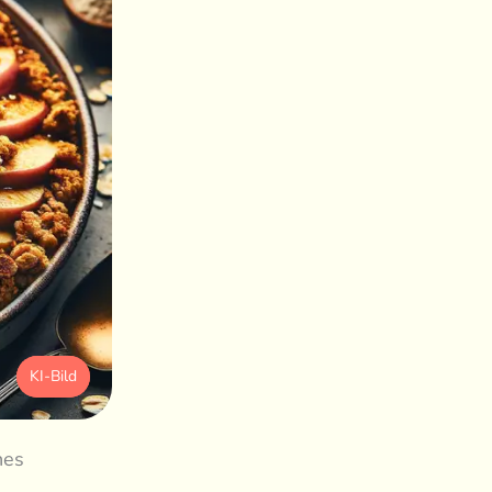
KI-Bild
hes