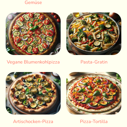
Gemüse
Vegane Blumenkohlpizza
Pasta-Gratin
Artischocken-Pizza
Pizza-Tortilla