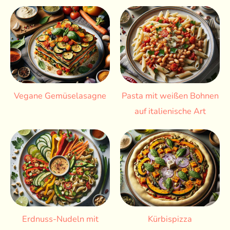
Vegane Gemüselasagne
Pasta mit weißen Bohnen
auf italienische Art
Erdnuss-Nudeln mit
Kürbispizza