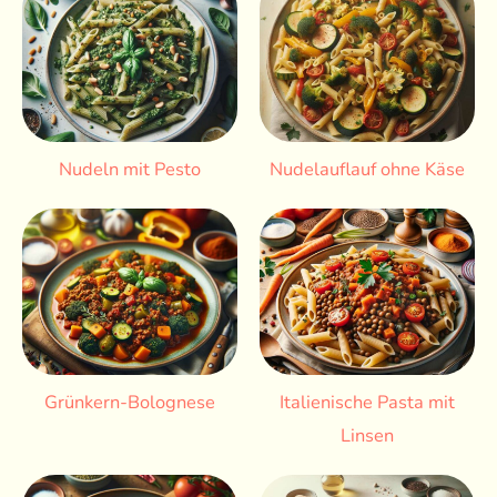
Nudeln mit Pesto
Nudelauflauf ohne Käse
Grünkern-Bolognese
Italienische Pasta mit
Linsen