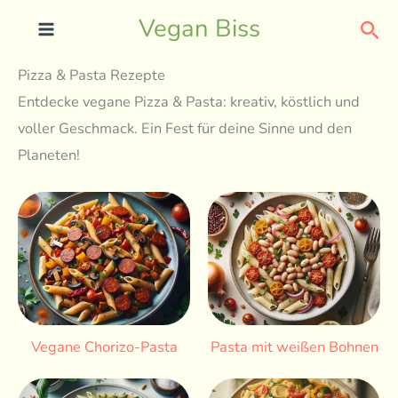
Skip
Sea
Vegan Biss
to
content
Pizza & Pasta Rezepte
Entdecke vegane Pizza & Pasta: kreativ, köstlich und
voller Geschmack. Ein Fest für deine Sinne und den
Planeten!
Vegane Chorizo-Pasta
Pasta mit weißen Bohnen