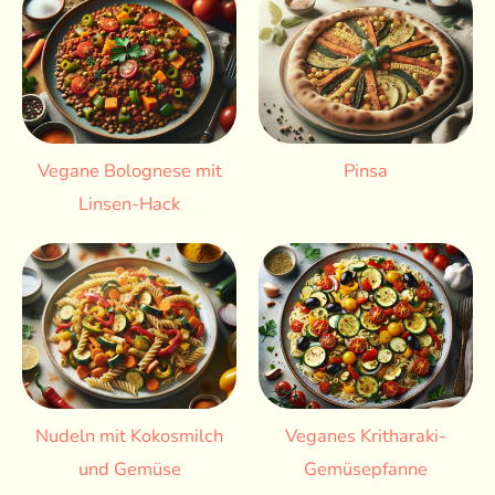
Vegane Bolognese mit
Pinsa
Linsen-Hack
Nudeln mit Kokosmilch
Veganes Kritharaki-
und Gemüse
Gemüsepfanne