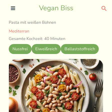
Skip
Sea
Vegan Biss
to
content
Pasta mit weißen Bohnen
Mediterran
Gesamte Kochzeit: 40 Minuten
Nussfrei
Eiweißreich
Ballaststoffreich