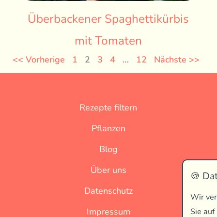
Überbackener Spaghettikürbis
mit Tomaten
<< Vorherige
1
2
3
4
…
12
Nächste >>
Rezepte filtern
Pflanzen
Blog
Über uns
🍪 Da
Datenschutz
Wir ver
Impressum
Sie auf