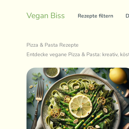
Skip
to
Vegan Biss
Rezepte filtern
D
content
Pizza & Pasta Rezepte
Entdecke vegane Pizza & Pasta: kreativ, kös