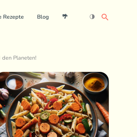
Search
e Rezepte
Blog
🌴
🌗
d den Planeten!