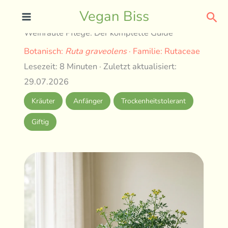
Skip
Sea
Vegan Biss
to
Weinraute Pflege: Der komplette Guide
content
Botanisch:
Ruta graveolens
· Familie: Rutaceae
Lesezeit: 8 Minuten · Zuletzt aktualisiert:
29.07.2026
Kräuter
Anfänger
Trockenheitstolerant
Giftig