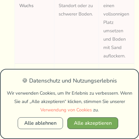
Wuchs
Standort oder zu
einen
schwerer Boden.
vollsonnigen
Platz
umsetzen
und Boden
mit Sand
auflockern.
Mehltau auf
Zu hohe
Befallene
den Blättern
Luftfeuchtigkeit
Pflanzenteile
🍪 Datenschutz und Nutzungserlebnis
und schlechte
entfernen
Wir verwenden Cookies, um Ihr Erlebnis zu verbessern. Wenn
Belüftung.
und einen
Sie auf „Alle akzeptieren“ klicken, stimmen Sie unserer
luftigeren
Verwendung von Cookies
zu.
Standort
wählen.
Alle ablehnen
Alle akzeptieren
Vergilbende
Extrem
Boden um