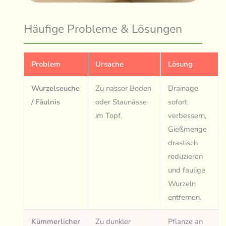
Häufige Probleme & Lösungen
Problem
Ursache
Lösung
Wurzelseuche
Zu nasser Boden
Drainage
/ Fäulnis
oder Staunässe
sofort
im Topf.
verbessern,
Gießmenge
drastisch
reduzieren
und faulige
Wurzeln
entfernen.
Kümmerlicher
Zu dunkler
Pflanze an