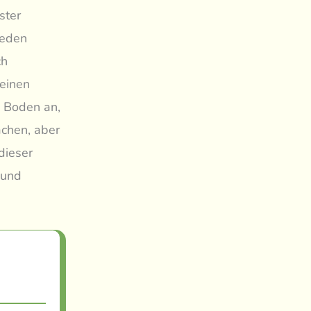
ster
jeden
ch
 einen
n Boden an,
achen, aber
dieser
 und