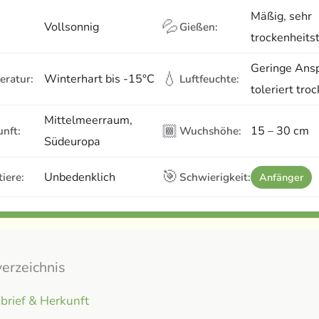
Mäßig, sehr
💦
Vollsonnig
Gießen:
trockenheits
Geringe Ans
💧
Winterhart bis -15°C
eratur:
Luftfeuchte:
toleriert tro
Mittelmeerraum,
🏾
15 – 30 cm
nft:
Wuchshöhe:
Südeuropa
🎯
Unbedenklich
iere:
Schwierigkeit:
Anfänger
verzeichnis
brief & Herkunft