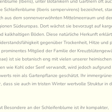
fenblume (Iberis), unter Botanikern und Gärtnern oft auc
 Schleifenblume (Iberis sempervirens) bezeichnet, st
ich aus dem sonnenverwöhnten Mittelmeerraum und de
ionen Südeuropas. Dort wächst sie bevorzugt auf karg
nd kalkhaltigen Böden. Diese natürliche Herkunft erklärt
erstandsfähigkeit gegenüber Trockenheit, Hitze und p
 prominentes Mitglied der Familie der Kreuzblütengew
eae) ist sie botanisch eng mit vielen unserer heimischen
en wie Kohl oder Senf verwandt, wird jedoch aufgrund 
werts rein als Gartenpflanze geschätzt. Ihr immergrün
r, dass sie auch im tristen Winter wertvolle Struktur in
t Besondere an der Schleifenblume ist ihr kompakter,