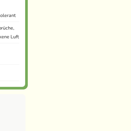
tolerant
prüche,
ckene Luft