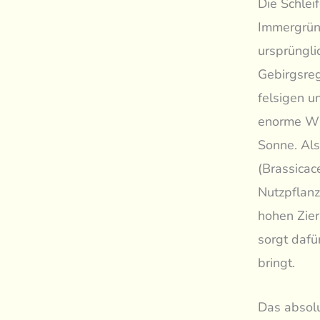
Die Schlei
Immergrüne
ursprüngl
Gebirgsreg
felsigen u
enorme Wid
Sonne. Als
(Brassicac
Nutzpflanz
hohen Zier
sorgt dafü
bringt.
Das absolu