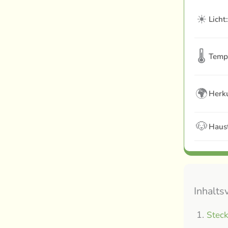
☀
Licht:
🌡
Temp
🌍
Herku
🐶
Haust
Inhalts
Steck