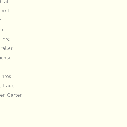
h als
ammt
n
en,
 ihre
raller
ächse
ihres
es Laub
 den Garten