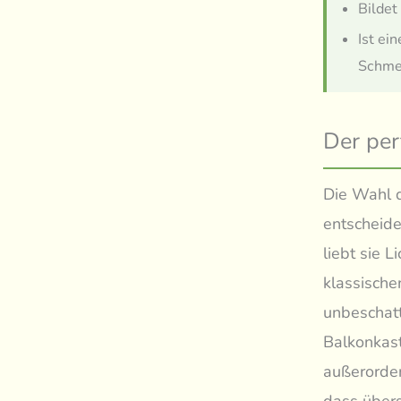
Bildet
Ist ei
Schmet
Der per
Die Wahl d
entscheid
liebt sie L
klassische
unbeschatt
Balkonkast
außerorden
dass übers