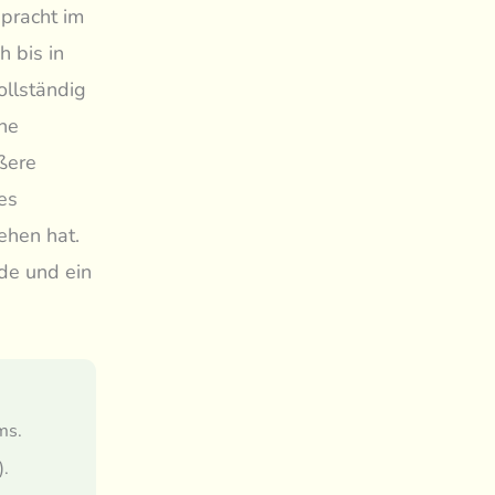
pracht im
h bis in
ollständig
ne
ßere
tes
ehen hat.
ide und ein
ms.
).