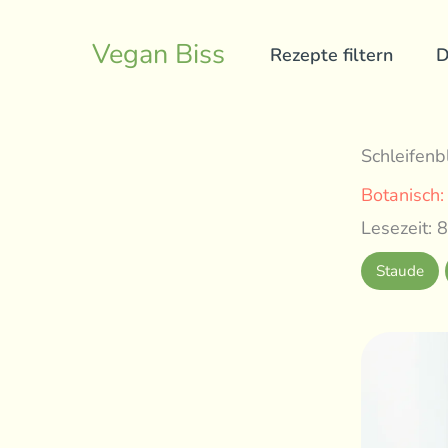
Skip
to
Vegan Biss
Rezepte filtern
D
content
Schleifenb
Botanisch
Lesezeit: 8
Staude