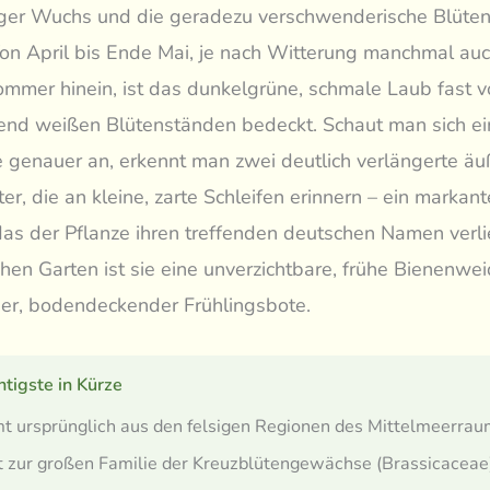
iger Wuchs und die geradezu verschwenderische Blüten
Von April bis Ende Mai, je nach Witterung manchmal auc
mmer hinein, ist das dunkelgrüne, schmale Laub fast v
end weißen Blütenständen bedeckt. Schaut man sich ei
e genauer an, erkennt man zwei deutlich verlängerte äu
er, die an kleine, zarte Schleifen erinnern – ein markan
as der Pflanze ihren treffenden deutschen Namen verli
hen Garten ist sie eine unverzichtbare, frühe Bienenwe
her, bodendeckender Frühlingsbote.
tigste in Kürze
 ursprünglich aus den felsigen Regionen des Mittelmeerrau
 zur großen Familie der Kreuzblütengewächse (Brassicaceae