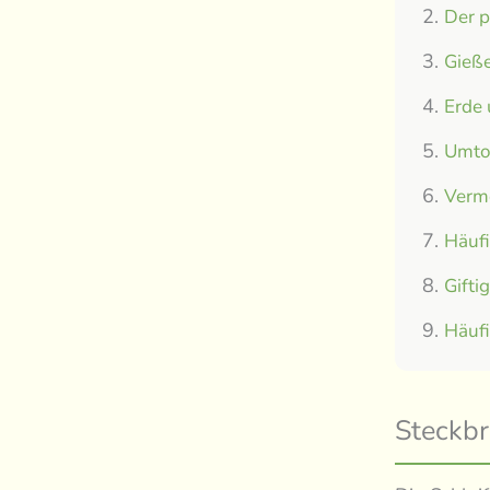
Der p
Gieße
Erde
Umtop
Verm
Häuf
Gifti
Häuf
Steckbr