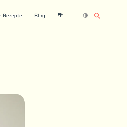
Search
e Rezepte
Blog
🌴
🌗