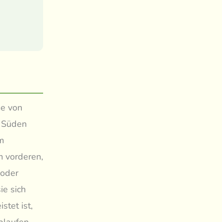
me von
m Süden
im
m vorderen,
 oder
ie sich
stet ist,
blaufen