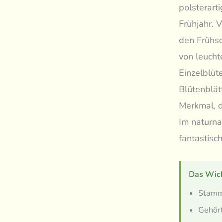
polsterart
Frühjahr. 
den Frühso
von leucht
Einzelblüt
Blütenblätt
Merkmal, d
Im naturna
fantastisc
Das Wich
Stammt
Gehört