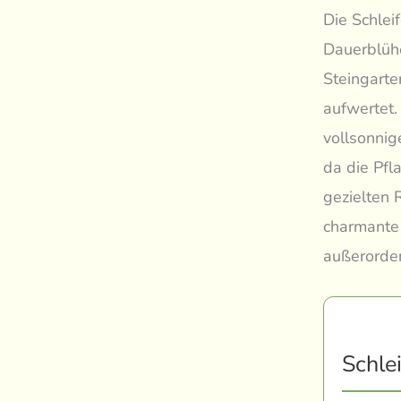
Die Schlei
Dauerblühe
Steingarte
aufwertet.
vollsonnig
da die Pfl
gezielten 
charmante 
außerorden
Schle