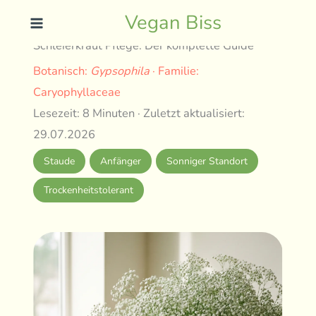
Skip
Vegan Biss
to
Schleierkraut Pflege: Der komplette Guide
content
Botanisch:
Gypsophila
· Familie:
Caryophyllaceae
Lesezeit: 8 Minuten · Zuletzt aktualisiert:
29.07.2026
Staude
Anfänger
Sonniger Standort
Trockenheitstolerant