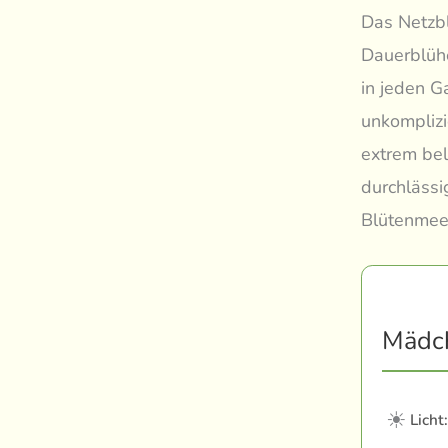
Das Netzbl
Dauerblühe
in jeden G
unkomplizi
extrem bel
durchlässi
Blütenmeer
Mädch
☀
Licht: