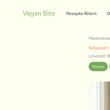
Skip
to
Vegan Biss
Rezepte filtern
D
content
Mädchenau
Botanisch
Lesezeit: 8
Staude