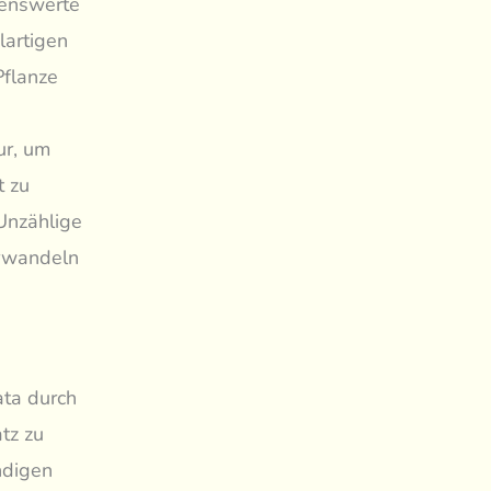
kenswerte
lartigen
Pflanze
ur, um
t zu
 Unzählige
erwandeln
ata durch
tz zu
ndigen