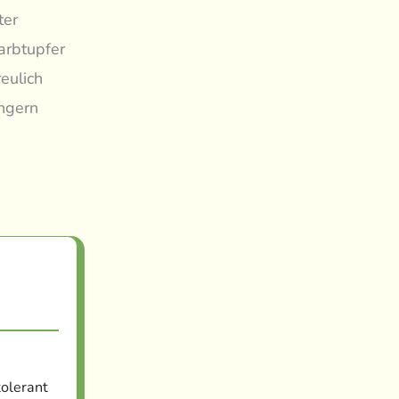
ter
arbtupfer
eulich
ngern
tolerant