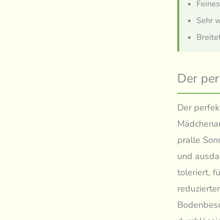
Feines
Sehr w
Breite
Der per
Der perfek
Mädchenaug
pralle Son
und ausdau
toleriert,
reduzierte
Bodenbesch