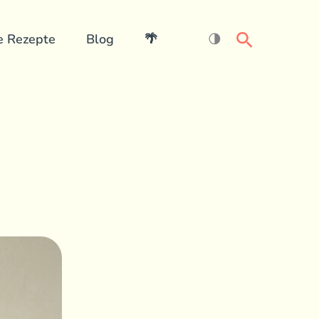
Search
e Rezepte
Blog
🌴
🌗