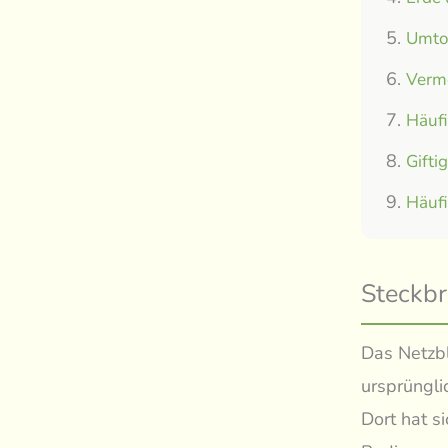
Umtop
Verm
Häuf
Gifti
Häuf
Steckbr
Das Netzbl
ursprüngli
Dort hat s