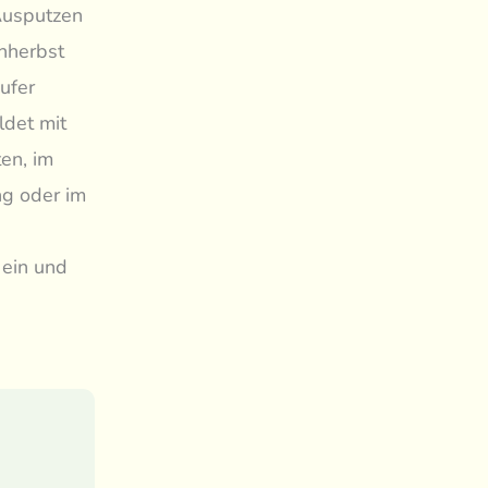
Ausputzen
ühherbst
ufer
ldet mit
en, im
ng oder im
 ein und