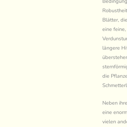
Bedingunge
Robustheit
Blätter, d
eine feine
Verdunstun
längere H
überstehen
sternförmi
die Pflanz
Schmetterl
Neben ihrer
eine enorm
vielen an