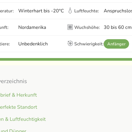
💧
Winterhart bis -20°C
Anspruchslo
eratur:
Luftfeuchte:
🏾
Nordamerika
30 bis 60 cm
nft:
Wuchshöhe:
🎯
Unbedenklich
iere:
Schwierigkeit:
Anfänger
verzeichnis
brief & Herkunft
erfekte Standort
n & Luftfeuchtigkeit
 und Dünger