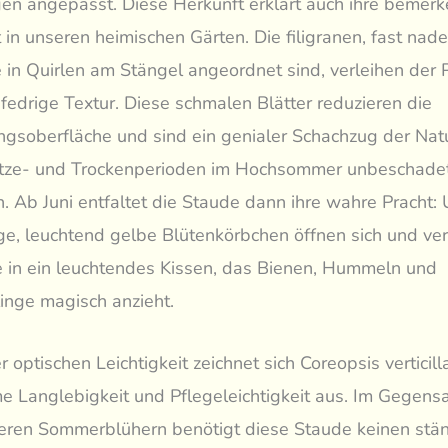
n angepasst. Diese Herkunft erklärt auch ihre bemer
 in unseren heimischen Gärten. Die filigranen, fast nade
ie in Quirlen am Stängel angeordnet sind, verleihen der 
, fedrige Textur. Diese schmalen Blätter reduzieren die
gsoberfläche und sind ein genialer Schachzug der Nat
itze- und Trockenperioden im Hochsommer unbeschade
. Ab Juni entfaltet die Staude dann ihre wahre Pracht:
ge, leuchtend gelbe Blütenkörbchen öffnen sich und v
e in ein leuchtendes Kissen, das Bienen, Hummeln und
inge magisch anzieht.
 optischen Leichtigkeit zeichnet sich Coreopsis verticill
e Langlebigkeit und Pflegeleichtigkeit aus. Im Gegensa
deren Sommerblühern benötigt diese Staude keinen stä