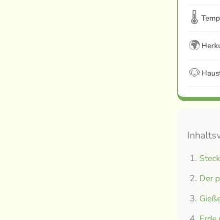
🌡
Temp
🌍
Herku
🐶
Haust
Inhalts
Steck
Der p
Gieße
Erde