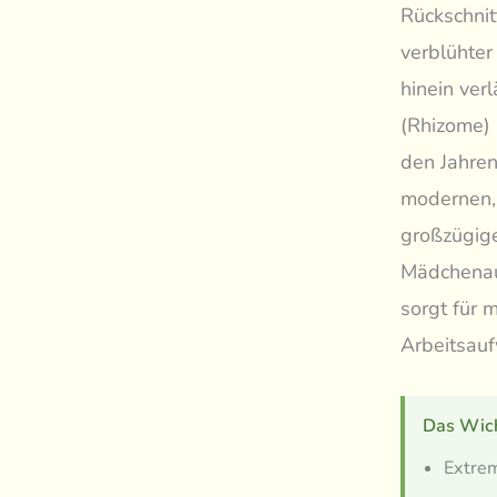
Rückschnit
verblühter
hinein ver
(Rhizome) 
den Jahren
modernen, 
großzügige
Mädchenaug
sorgt für
Arbeitsau
Das Wich
Extrem