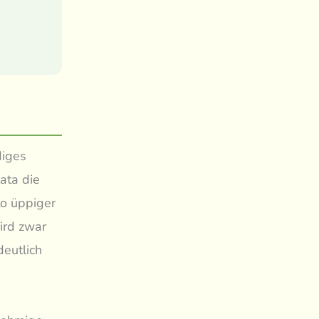
diges
ata die
to üppiger
ird zwar
deutlich