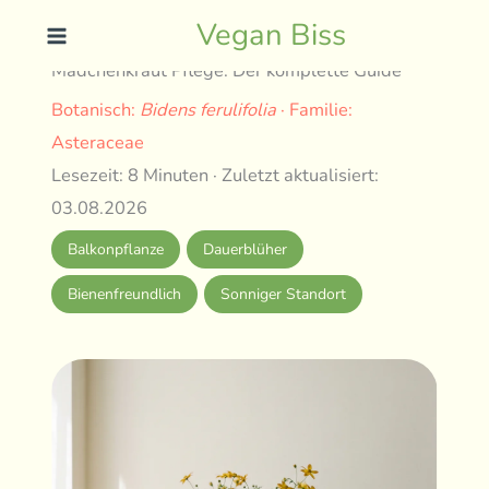
Skip
Vegan Biss
to
Mädchenkraut Pflege: Der komplette Guide
content
Botanisch:
Bidens ferulifolia
· Familie:
Asteraceae
Lesezeit: 8 Minuten · Zuletzt aktualisiert:
03.08.2026
Balkonpflanze
Dauerblüher
Bienenfreundlich
Sonniger Standort