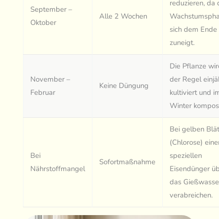
reduzieren, da 
September –
Alle 2 Wochen
Wachstumsph
Oktober
sich dem Ende
zuneigt.
Die Pflanze wir
November –
der Regel einjä
Keine Düngung
Februar
kultiviert und i
Winter kompost
Bei gelben Blä
(Chlorose) eine
Bei
speziellen
Sofortmaßnahme
Nährstoffmangel
Eisendünger ü
das Gießwasse
verabreichen.