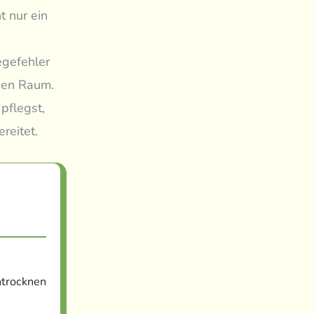
t nur ein
egefehler
eden Raum.
pflegst,
reitet.
ntrocknen