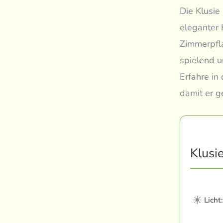
Die Klusie 
eleganter 
Zimmerpfla
spielend u
Erfahre in
damit er g
Klusie
☀
Licht: