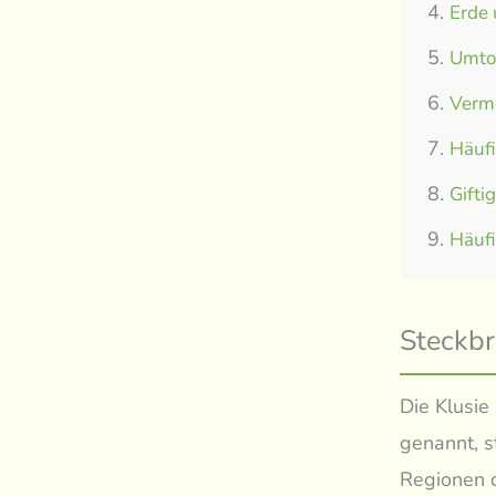
Erde
Umtop
Verm
Häuf
Gifti
Häuf
Steckbr
Die Klusie
genannt, s
Regionen d