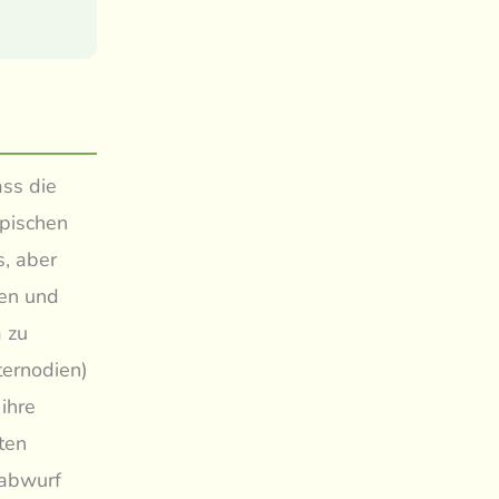
ass die
opischen
s, aber
gen und
a zu
ternodien)
ihre
ten
tabwurf