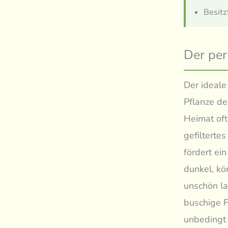
Besitz
Der per
Der ideale 
Pflanze de
Heimat oft
gefilterte
fördert ei
dunkel, kö
unschön la
buschige 
unbedingt 