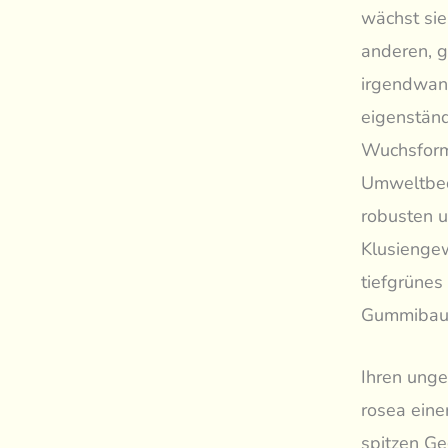
wächst sie
anderen, g
irgendwann
eigenständ
Wuchsform 
Umweltbed
robusten u
Klusiengew
tiefgrünes
Gummibaum
Ihren ung
rosea eine
spitzen Ge