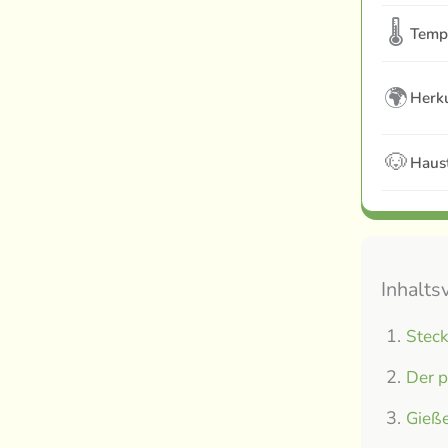
🌡
Temp
🌍
Herku
🐶
Haust
Inhalts
Steck
Der p
Gieße