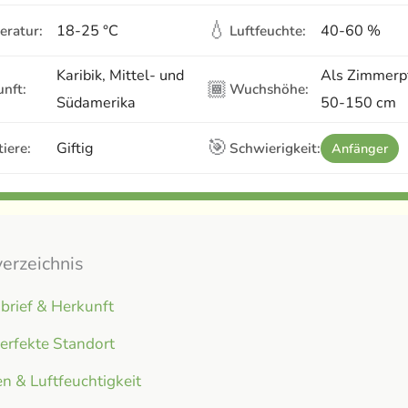
💧
18-25 °C
40-60 %
eratur:
Luftfeuchte:
Karibik, Mittel- und
Als Zimmerp
🏾
nft:
Wuchshöhe:
Südamerika
50-150 cm
🎯
Giftig
iere:
Schwierigkeit:
Anfänger
verzeichnis
brief & Herkunft
erfekte Standort
n & Luftfeuchtigkeit