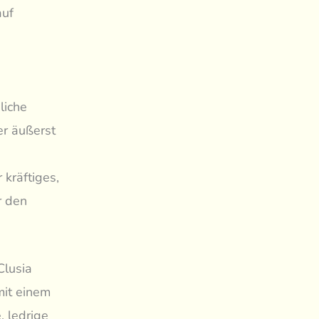
auf
liche
r äußerst
 kräftiges,
r den
Clusia
mit einem
, ledrige