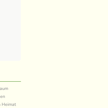
baum
hen
en Heimat