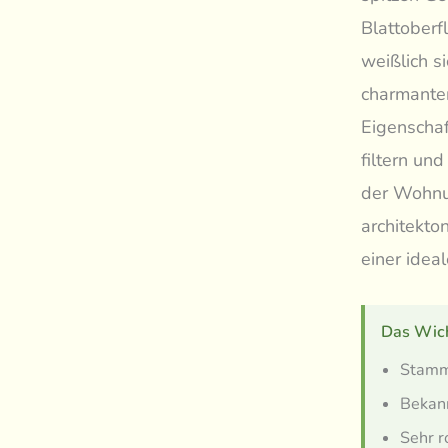
Blattoberf
weißlich s
charmanten
Eigenschaf
filtern un
der Wohnun
architekto
einer idea
Das Wich
Stammt
Bekan
Sehr r