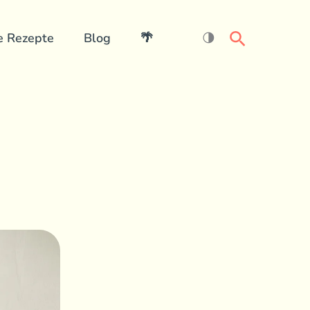
Search
e Rezepte
Blog
🌴
🌗