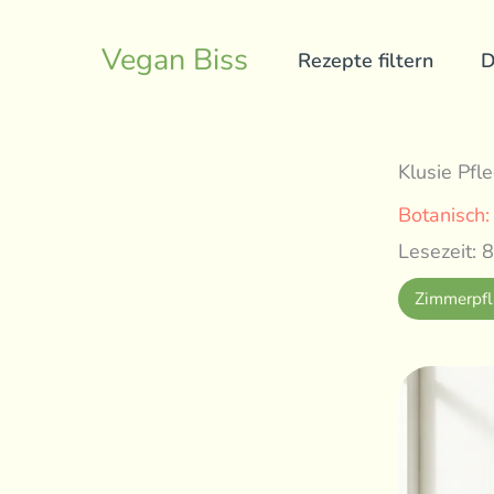
Skip
to
Vegan Biss
Rezepte filtern
D
content
Klusie Pfl
Botanisch
Lesezeit: 8
Zimmerpfl