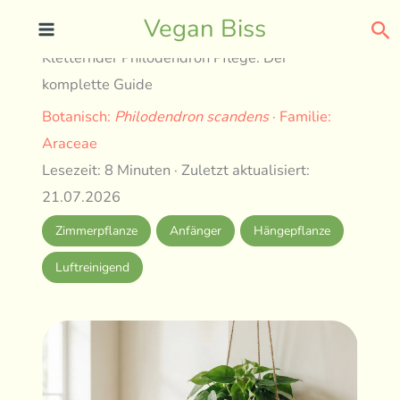
Skip
Se
Vegan Biss
to
Kletternder Philodendron Pflege: Der
content
komplette Guide
Botanisch:
Philodendron scandens
· Familie:
Araceae
Lesezeit: 8 Minuten · Zuletzt aktualisiert:
21.07.2026
Zimmerpflanze
Anfänger
Hängepflanze
Luftreinigend