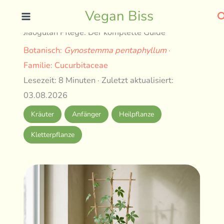
Skip
S
Vegan Biss
to
Jiaogulan Pflege: Der komplette Guide
content
Botanisch:
Gynostemma pentaphyllum
·
Familie: Cucurbitaceae
Lesezeit: 8 Minuten · Zuletzt aktualisiert:
03.08.2026
Kräuter
Anfänger
Heilpflanze
Kletterpflanze