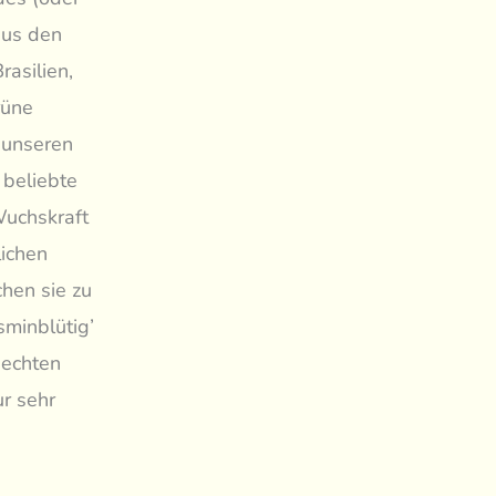
aus den
asilien,
rüne
 unseren
 beliebte
Wuchskraft
lichen
chen sie zu
sminblütig’
 echten
r sehr