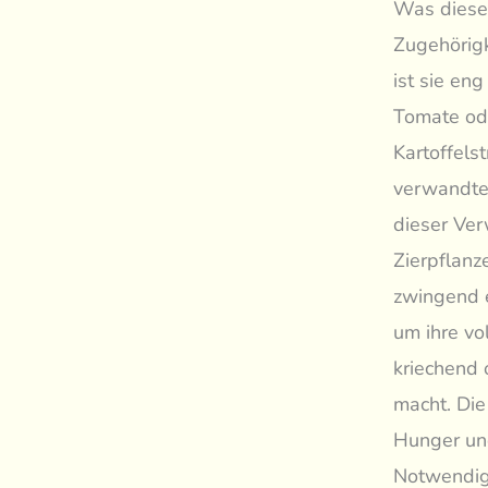
Was diese 
Zugehörigk
ist sie en
Tomate od
Kartoffels
verwandten
dieser Ver
Zierpflanz
zwingend e
um ihre vo
kriechend 
macht. Die
Hunger und
Notwendigk