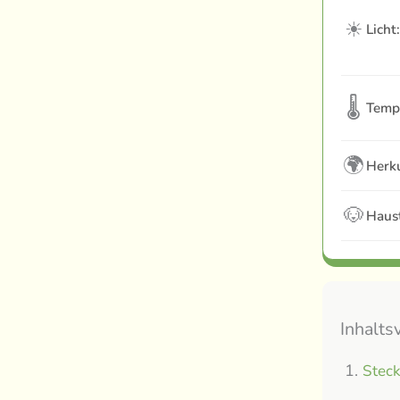
☀
Licht:
🌡
Temp
🌍
Herku
🐶
Haust
Inhalts
Steck