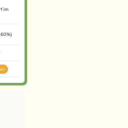
f im
-60%)
r
ten