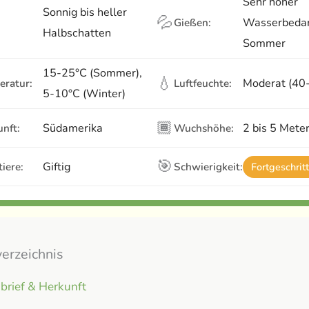
Sehr hoher
Sonnig bis heller
💦
Wasserbedar
Gießen:
Halbschatten
Sommer
15-25°C (Sommer),
💧
Moderat (40
eratur:
Luftfeuchte:
5-10°C (Winter)
🏾
Südamerika
2 bis 5 Mete
nft:
Wuchshöhe:
🎯
Giftig
iere:
Schwierigkeit:
Fortgeschrit
verzeichnis
brief & Herkunft