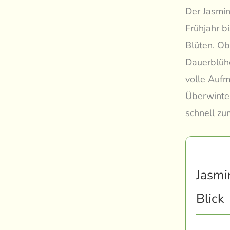
Der Jasmin
Frühjahr b
Blüten. Obw
Dauerblüh
volle Aufm
Überwinte
schnell zu
Jasmi
Blick