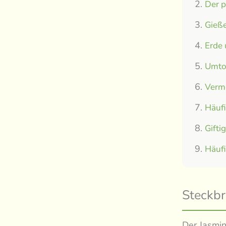
Der p
Gieße
Erde
Umtop
Verm
Häuf
Gifti
Häuf
Steckbr
Der Jasmin