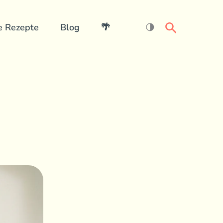
Search
e Rezepte
Blog
🌴
🌗