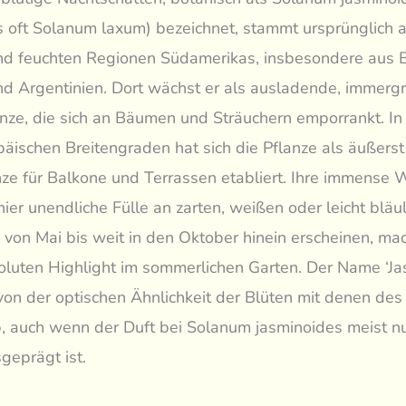
 oft Solanum laxum) bezeichnet, stammt ursprünglich 
d feuchten Regionen Südamerikas, insbesondere aus Br
d Argentinien. Dort wächst er als ausladende, immerg
anze, die sich an Bäumen und Sträuchern emporrankt. In
päischen Breitengraden hat sich die Pflanze als äußerst
ze für Balkone und Terrassen etabliert. Ihre immense 
hier unendliche Fülle an zarten, weißen oder leicht bläu
e von Mai bis weit in den Oktober hinein erscheinen, ma
luten Highlight im sommerlichen Garten. Der Name ‘Ja
h von der optischen Ähnlichkeit der Blüten mit denen des
, auch wenn der Duft bei Solanum jasminoides meist nu
geprägt ist.