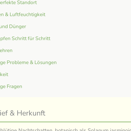
erfekte Standort
n & Luftfeuchtigkeit
 und Dünger
fen Schritt für Schritt
ehren
ige Probleme & Lösungen
gkeit
ige Fragen
ief & Herkunft
blütige Nachtschatten, botanisch als Solanum jasminoi