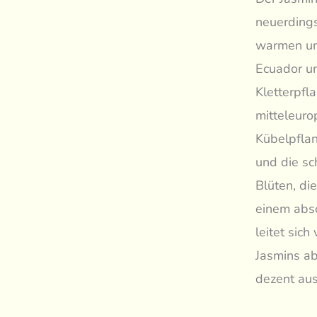
neuerdings
warmen un
Ecuador un
Kletterpfl
mitteleuro
Kübelpflan
und die sc
Blüten, di
einem abso
leitet sic
Jasmins ab
dezent aus