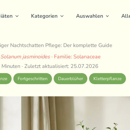
iäten
Kategorien
Auswahlen
All
iger Nachtschatten Pflege: Der komplette Guide
:
Solanum jasminoides
· Familie: Solanaceae
 Minuten · Zuletzt aktualisiert: 25.07.2026
anze
Fortgeschritten
Dauerblüher
Kletterpflanze