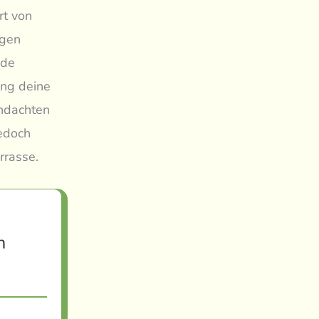
rt von
igen
nde
ung deine
chdachten
edoch
rrasse.
n