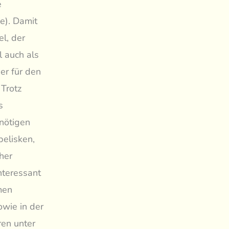
e
e). Damit
el, der
 auch als
er für den
Trotz
s
nötigen
belisken,
her
nteressant
men
wie in der
ren unter