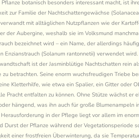
Pflanze botanisch besonders interessant macht, ist ihr
eit zur Familie der Nachtschattengewächse (Solanacea
g verwandt mit alltäglichen Nutzpflanzen wie der Kartoff
er der Aubergine, weshalb sie im Volksmund manchmal
trauch bezeichnet wird – ein Name, der allerdings häufig
 Enzianstrauch (Solanum rantonnetii) verwendet wird. 
wandtschaft ist der Jasminblütige Nachtschatten rein al
e zu betrachten. Seine enorm wuchsfreudigen Triebe be
ine Kletterhilfe, wie etwa ein Spalier, ein Gitter oder O
lle Pracht entfalten zu können. Ohne Stütze wächst er e
oder hängend, was ihn auch für große Blumenampeln i
 Herausforderung in der Pflege liegt vor allem im enor
 Durst der Pflanze während der Vegetationsperiode so
eit einer frostfreien Überwinterung, da sie Temperatu