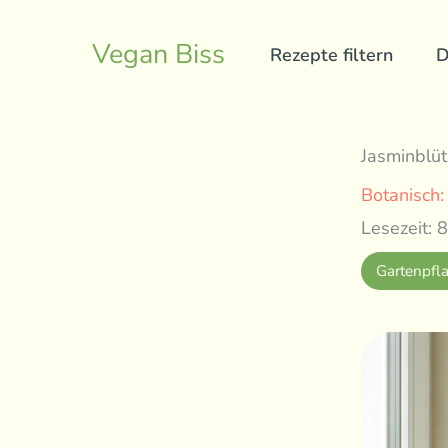
Skip
to
Vegan Biss
Rezepte filtern
D
content
Jasminblüt
Botanisch
Lesezeit: 8
Gartenpfl