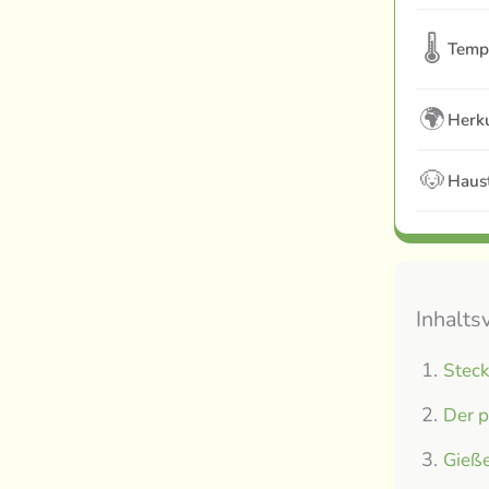
🌡
Temp
🌍
Herku
🐶
Haust
Inhalts
Steck
Der p
Gieße