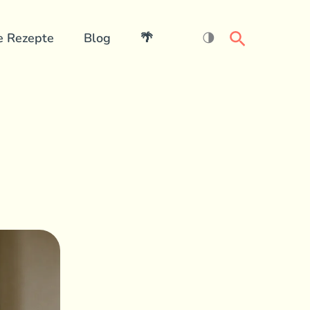
Search
e Rezepte
Blog
🌴
🌗