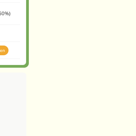
-60%)
ten