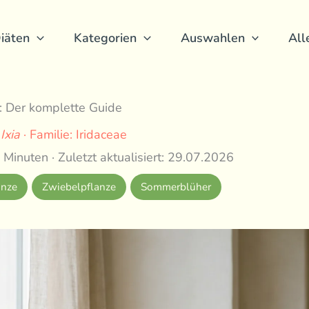
iäten
Kategorien
Auswahlen
All
e: Der komplette Guide
:
Ixia
· Familie: Iridaceae
 Minuten · Zuletzt aktualisiert: 29.07.2026
anze
Zwiebelpflanze
Sommerblüher