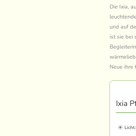
Die Ixia, 
leuchtende
und auf de
ist sie be
Begleiteri
wärmeliebe
Neue ihre 
Ixia P
☀
Licht: