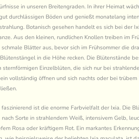
rfnisse in unseren Breitengraden. In ihrer Heimat wäch
gut durchlässigen Böden und genießt monatelang inten
trahlung. Botanisch gesehen handelt es sich bei der Ix
anze. Aus den kleinen, rundlichen Knollen treiben im Fr
, schmale Blätter aus, bevor sich im Frühsommer die dra
Blütenstängel in die Höhe recken. Die Blütenstände b
n sternförmigen Einzelblüten, die sich nur bei strahlen
in vollständig öffnen und sich nachts oder bei trübem
ließen.
faszinierend ist die enorme Farbvielfalt der Ixia. Die Bl
e nach Sorte in strahlendem Weiß, intensivem Gelb, le
iefem Rosa oder kräftigem Rot. Ein markantes Erkennu
en, wie beispielsweise der beliebten Ixia maculata, ist d