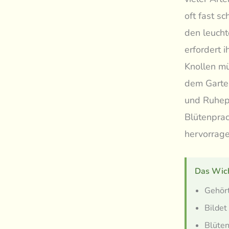
oft fast s
den leucht
erfordert 
Knollen mü
dem Garte
und Ruheph
Blütenprac
hervorrage
Das Wich
Gehört
Bildet
Blüten