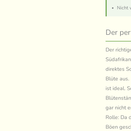
Nicht 
Der per
Der richtig
Südafrikan
direktes S
Blüte aus.
ist ideal.
Blütenstän
gar nicht 
Rolle: Da d
Böen gesch