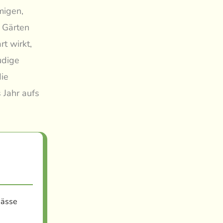
migen,
e Gärten
t wirkt,
udige
die
 Jahr aufs
nässe