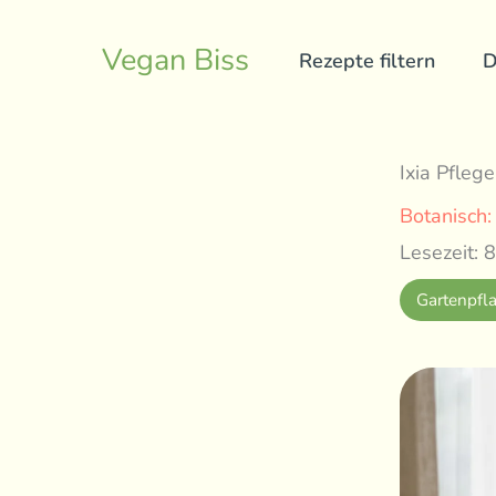
Skip
to
Vegan Biss
Rezepte filtern
D
content
Ixia Pfleg
Botanisch
Lesezeit: 8
Gartenpfl