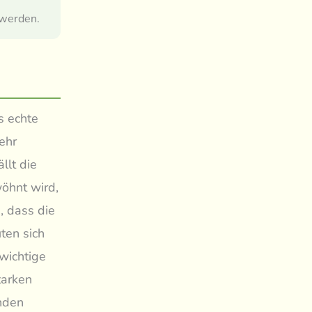
 werden.
s echte
ehr
llt die
wöhnt wird,
, dass die
ten sich
 wichtige
tarken
nden