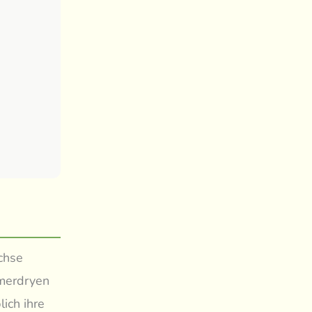
ächse
mmerdryen
ich ihre