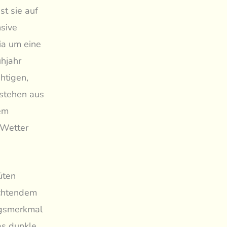
st sie auf
sive
ia um eine
ühjahr
htigen,
estehen aus
dem
 Wetter
üten
uchtendem
ngsmerkmal
as dunkle,