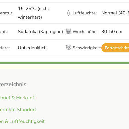
15-25°C (nicht
💧
Normal (40
eratur:
Luftfeuchte:
winterhart)
🏾
Südafrika (Kapregion)
30-50 cm
nft:
Wuchshöhe:
🎯
Unbedenklich
iere:
Schwierigkeit:
Fortgeschrit
verzeichnis
brief & Herkunft
erfekte Standort
n & Luftfeuchtigkeit