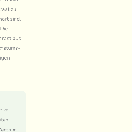
rast zu
hart sind,
 Die
erbst aus
chstums-
bigen
rika.
üten.
 Zentrum.