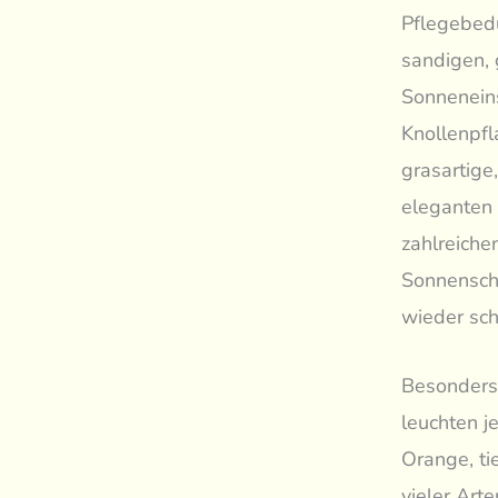
Pflegebedü
sandigen, 
Sonneneins
Knollenpfl
grasartige
eleganten 
zahlreiche
Sonnensche
wieder sch
Besonders 
leuchten j
Orange, t
vieler Art