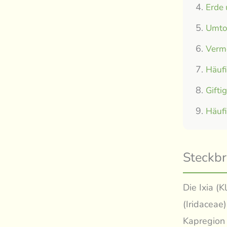
Erde
Umtop
Verm
Häuf
Gifti
Häuf
Steckbr
Die Ixia (
(Iridaceae
Kapregion 