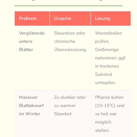
Problem
Ursache
Lösung
Vergilbende
Staunässe oder
Wurzelballen
untere
chronische
prüfen,
Blätter
Überwässerung
Gießmenge
reduzieren, ggf.
in trockenes
Substrat
umtopfen.
Massiver
Zu dunkler oder
Pflanze kühler
Blattabwurf
zu warmer
(10-15°C) und
im Winter
Standort
so hell wie
möglich
stellen.