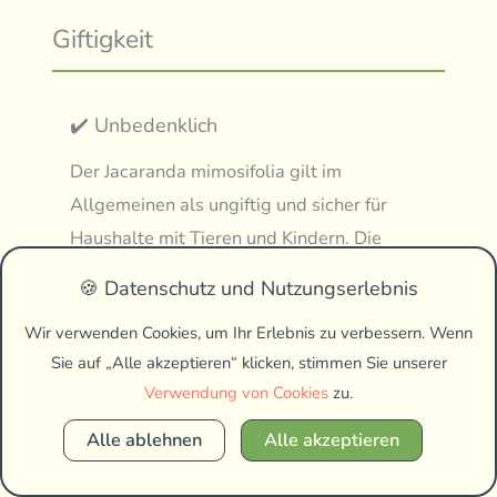
Giftigkeit
✔️ Unbedenklich
Der Jacaranda mimosifolia gilt im
Allgemeinen als ungiftig und sicher für
Haushalte mit Tieren und Kindern. Die
Blätter, Stängel und Blüten enthalten keine
🍪 Datenschutz und Nutzungserlebnis
bekannten Toxine, die schwere
Wir verwenden Cookies, um Ihr Erlebnis zu verbessern. Wenn
Vergiftungserscheinungen hervorrufen
Sie auf „Alle akzeptieren“ klicken, stimmen Sie unserer
könnten. Dennoch ist es ratsam, darauf zu
Verwendung von Cookies
zu.
achten, dass Haustiere nicht massenhaft an
den farnartigen Blättern knabbern, da die
Alle ablehnen
Alle akzeptieren
Aufnahme großer Mengen an