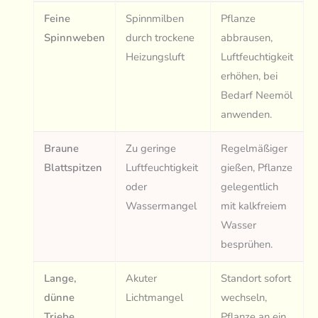
Feine
Spinnmilben
Pflanze
Spinnweben
durch trockene
abbrausen,
Heizungsluft
Luftfeuchtigkeit
erhöhen, bei
Bedarf Neemöl
anwenden.
Braune
Zu geringe
Regelmäßiger
Blattspitzen
Luftfeuchtigkeit
gießen, Pflanze
oder
gelegentlich
Wassermangel
mit kalkfreiem
Wasser
besprühen.
Lange,
Akuter
Standort sofort
dünne
Lichtmangel
wechseln,
Triebe
Pflanze an ein