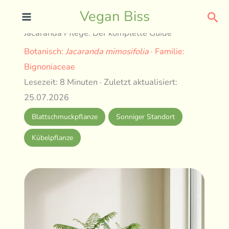
Skip
Sea
Vegan Biss
to
Jacaranda Pflege: Der komplette Guide
content
Botanisch:
Jacaranda mimosifolia
· Familie:
Bignoniaceae
Lesezeit: 8 Minuten · Zuletzt aktualisiert:
25.07.2026
Blattschmuckpflanze
Sonniger Standort
Kübelpflanze