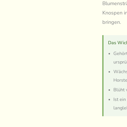
Blumensträ
Knospen i
bringen.
Das Wich
Gehört
ursprü
Wächst
Horste
Blüht 
Ist ei
langle