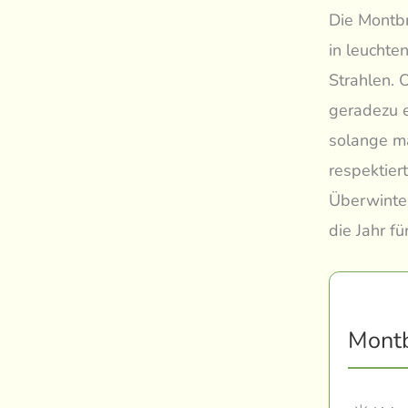
Die Montbr
in leucht
Strahlen. 
geradezu e
solange ma
respektier
Überwinter
die Jahr fü
Montb