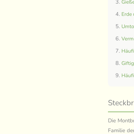
Gieße
Erde
Umtop
Verm
Häuf
Gifti
Häuf
Steckbr
Die Montbr
Familie de