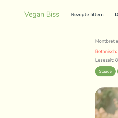
Skip
to
Vegan Biss
Rezepte filtern
D
content
Montbretie
Botanisch
Lesezeit: 8
Staude