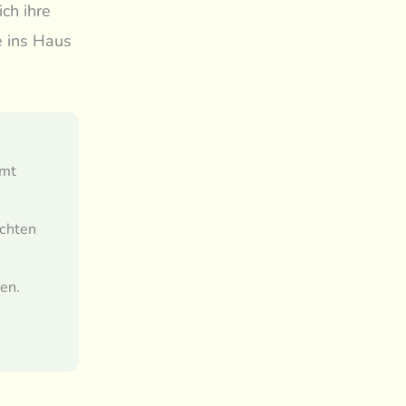
ch ihre
e ins Haus
mmt
ichten
nen.