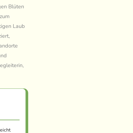
igen Blüten
 zum
tigen Laub
iert,
tandorte
und
gleiterin,
eicht