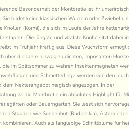
nierende Besonderheit der Montbretie ist ihr unterirdisc
Sie bildet keine klassischen Wurzeln oder Zwiebeln, 
 Knollen (Kormi), die sich im Laufe der Jahre kettenarti
erstapeln. Die jüngste und vitalste Knolle sitzt dabei 
reibt im Frühjahr kräftig aus. Diese Wuchsform ermögli
ich über die Jahre hinweg zu dichten, imposanten Horst
n, die im Spätsommer zu wahren Insektenmagneten wer
chwebfliegen und Schmetterlinge werden von den leuc
d dem Nektarangebot magisch angezogen. In der
altung ist die Montbretie ein absolutes Highlight für M
räriegärten oder Bauerngärten. Sie lässt sich hervorrag
den Stauden wie Sonnenhut (Rudbeckia), Astern oder f
n kombinieren. Auch als langlebige Schnittblume für her