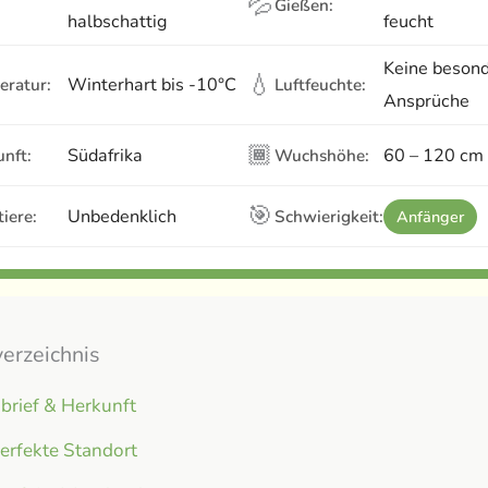
💦
Gießen:
halbschattig
feucht
Keine beson
💧
Winterhart bis -10°C
eratur:
Luftfeuchte:
Ansprüche
🏾
Südafrika
60 – 120 cm
nft:
Wuchshöhe:
🎯
Unbedenklich
iere:
Schwierigkeit:
Anfänger
verzeichnis
brief & Herkunft
erfekte Standort