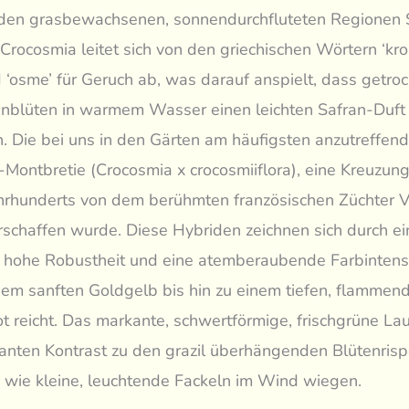
 den grasbewachsenen, sonnendurchfluteten Regionen S
rocosmia leitet sich von den griechischen Wörtern ‘krok
 ‘osme’ für Geruch ab, was darauf anspielt, dass getro
enblüten in warmem Wasser einen leichten Safran-Duft
. Die bei uns in den Gärten am häufigsten anzutreffend
-Montbretie (Crocosmia x crocosmiiflora), eine Kreuzung
hrhunderts von dem berühmten französischen Züchter V
schaffen wurde. Diese Hybriden zeichnen sich durch ei
hohe Robustheit und eine atemberaubende Farbintensi
nem sanften Goldgelb bis hin zu einem tiefen, flammen
t reicht. Das markante, schwertförmige, frischgrüne Lau
anten Kontrast zu den grazil überhängenden Blütenrisp
li wie kleine, leuchtende Fackeln im Wind wiegen.