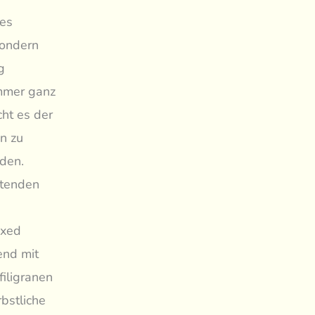
hes
sondern
g
immer ganz
cht es der
en zu
den.
htenden
ixed
end mit
iligranen
bstliche