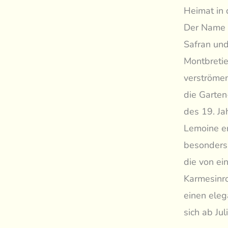
Heimat in
Der Name C
Safran und
Montbreti
verströmen
die Garten
des 19. Ja
Lemoine er
besonders 
die von ei
Karmesinro
einen eleg
sich ab Ju