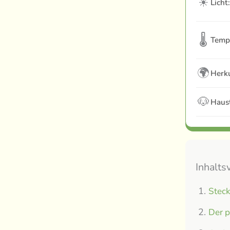
☀
Licht:
🌡
Temp
🌍
Herku
🐶
Haust
Inhalts
Steck
Der p