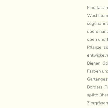
Eine faszi
Wachstum. 
sogenannte
übereinand
oben und t
Pflanze, s
entwickel
Bienen, S
Farben un
Gartengest
Borders, P
spätblühen
Ziergräser