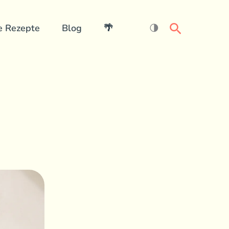
Search
e Rezepte
Blog
🌴
🌗