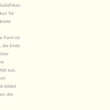
üdafrikas.
os’ für
cknete
e Form ist
, die Ende
ictor
ne
tät aus,
den
b bildet
en, die