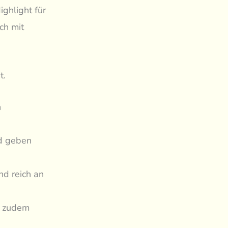
ighlight für
ch mit
t.
h
nd geben
nd reich an
d zudem