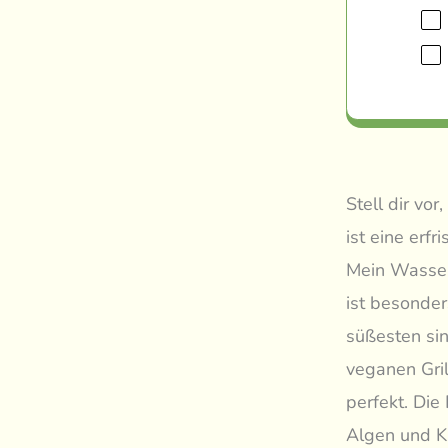
Stell dir vor
ist eine erf
Mein Wasserm
ist besonde
süßesten si
veganen Gril
perfekt. Di
Algen und K