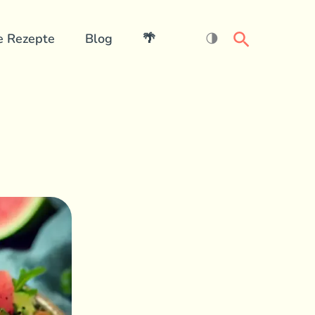
Search
e Rezepte
Blog
🌴
🌗