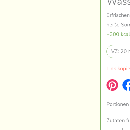
Wass
Erfrischen
heiße So
~300 kcal
VZ: 20 
Link kopi
Portionen
Zutaten f