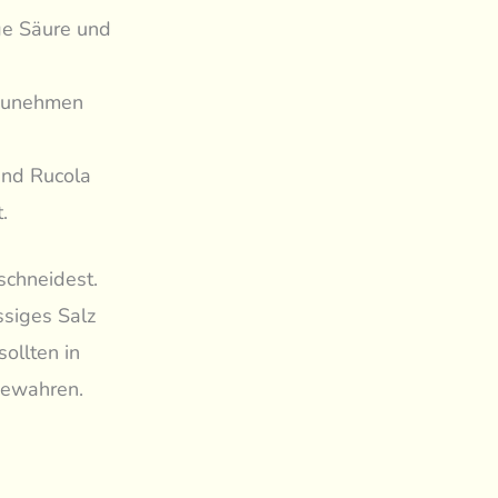
ige Säure und
ufzunehmen
end Rucola
.
schneidest.
ssiges Salz
ollten in
bewahren.