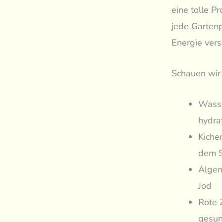
eine tolle P
jede Gartenp
Energie verso
Schauen wir 
Wasse
hydra
Kiche
dem S
Algen
Jod
Rote 
gesun