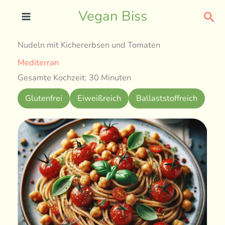
Skip
Sea
Vegan Biss
to
content
Nudeln mit Kichererbsen und Tomaten
Mediterran
Gesamte Kochzeit: 30 Minuten
Glutenfrei
Eiweißreich
Ballaststoffreich