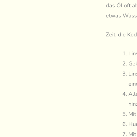
das Öl oft a
etwas Wasser
Zeit, die Ko
Lin
Gek
Lin
ein
All
hin
Mit
Hum
Mit