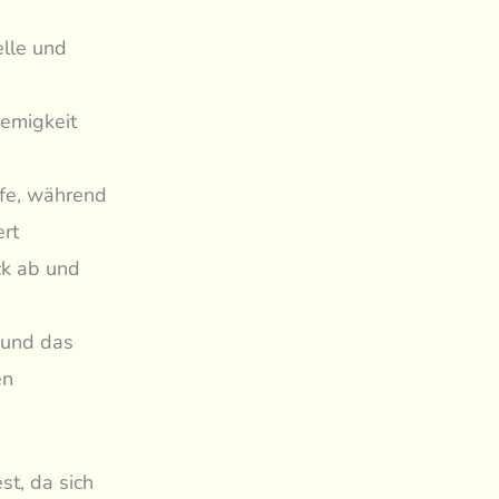
elle und
remigkeit
efe, während
ert
ck ab und
 und das
en
st, da sich