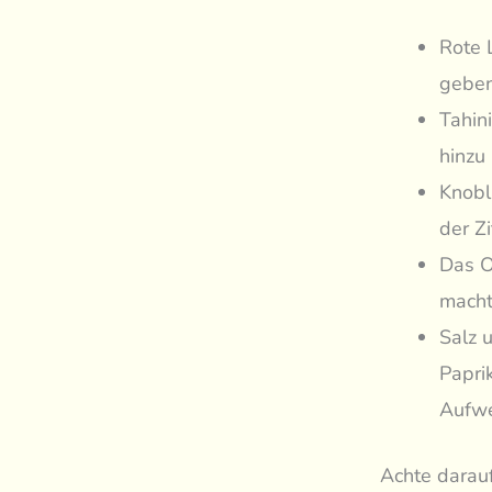
Rote 
geben
Tahin
hinzu
Knobl
der Z
Das O
macht
Salz 
Papri
Aufwe
Achte darauf