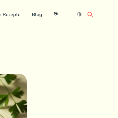
Search
e Rezepte
Blog
🌴
🌗