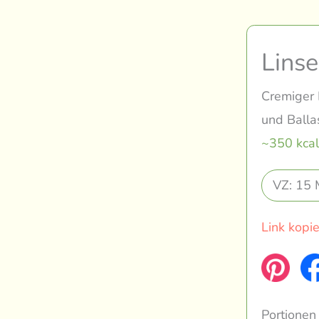
Lins
Cremiger 
und Ballas
~350 kcal
VZ: 15 
Link kopi
Portionen