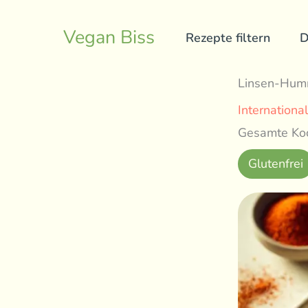
Skip
to
Vegan Biss
Rezepte filtern
D
content
Linsen-Hu
International
Gesamte Koc
Glutenfrei