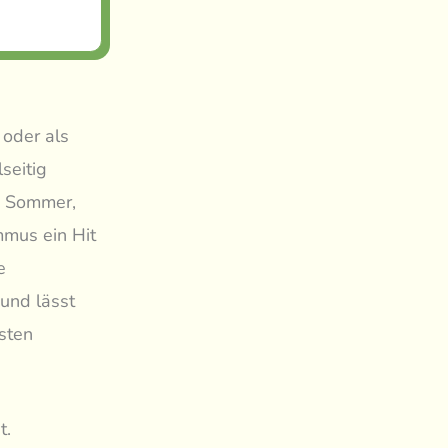
 oder als
seitig
nd Sommer,
mmus ein Hit
e
und lässt
sten
t.