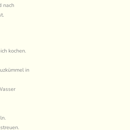
d nach
t.
ich kochen.
reuzkümmel in
 Wasser
ln.
 streuen.